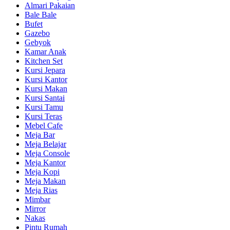
Almari Pakaian
Bale Bale
Bufet
Gazebo
Gebyok
Kamar Anak
Kitchen Set
Kursi Jepara
Kursi Kantor
Kursi Makan
Kursi Santai
Kursi Tamu
Kursi Teras
Mebel Cafe
Meja Bar
Meja Belajar
Meja Console
Meja Kantor
Meja Kopi
Meja Makan
Meja Rias
Mimbar
Mirror
Nakas
Pintu Rumah