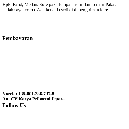
Bpk. Farid, Medan:
Sore pak, Tempat Tidur dan Lemari Pakaian
sudah saya terima. Ada kendala sedikit di pengiriman kare...
Mila-Bandung:
Assalamualaikum Pak, Pesanan kursi tamu, lemari,
bale2 dan kursi teras saya sudah saya terima dan p...
Pembayaran
Ibu Vina, Bogor:
Meja belajar cocok Pak, bagus dan kayu jati tua
seperti yang saya punya di rumah...
Ibu Jennita, Banjarbaru Kalimantan:
Terima kasih untuk
gebyoknya,, udah sampai,, barangnya sama dengan di foto. Gak
Norek : 135-001-336-737-8
nyesel deh beli geby...
An. CV Karya Priboemi Jepara
Follow Us
Ibu Srie – Jakarta:
Siang Pak, lemarinya dah datang Kerjaannya
rapih, habis ini saya mau pesan lemari pajangan AP 10 j...