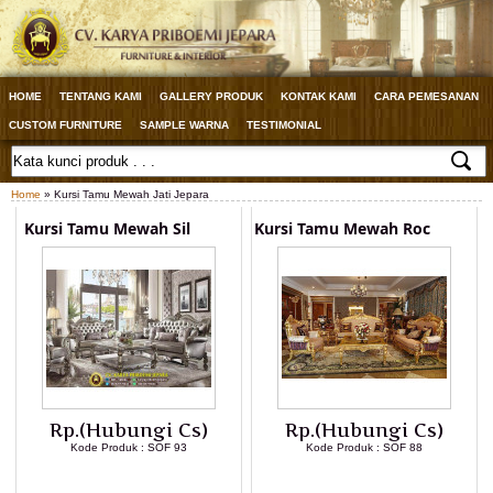
HOME
TENTANG KAMI
GALLERY PRODUK
KONTAK KAMI
CARA PEMESANAN
CUSTOM FURNITURE
SAMPLE WARNA
TESTIMONIAL
Home
» Kursi Tamu Mewah Jati Jepara
Kursi Tamu Mewah Sil
Kursi Tamu Mewah Roc
Rp.(Hubungi Cs)
Rp.(Hubungi Cs)
Kode Produk : SOF 93
Kode Produk : SOF 88
LIHAT DETAIL PRODUK
LIHAT DETAIL PRODUK