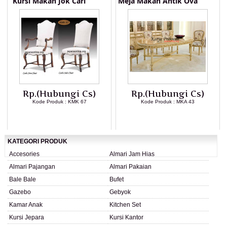
Kursi Makan Jok Carl
Meja Makan Antik Ova
Rp.(Hubungi Cs)
Rp.(Hubungi Cs)
Kode Produk : KMK 67
Kode Produk : MKA 43
LIHAT DETAIL PRODUK
LIHAT DETAIL PRODUK
KATEGORI PRODUK
Accesories
Almari Jam Hias
Almari Pajangan
Almari Pakaian
Bale Bale
Bufet
Gazebo
Gebyok
Kamar Anak
Kitchen Set
Kursi Jepara
Kursi Kantor