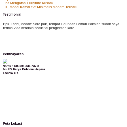
Tips Mengatasi Furniture Kusam
10+ Model Kamar Set Minimalis Modern Terbaru
Testimonial
Bpk. Farid, Medan:
Sore pak, Tempat Tidur dan Lemari Pakaian sudah saya
terima. Ada kendala sedikit di pengiriman kare...
Mila-Bandung:
Assalamualaikum Pak, Pesanan kursi tamu, lemari, bale2 dan
Pembayaran
kursi teras saya sudah saya terima dan p...
Norek : 135-001-336-737-8
An. CV Karya Priboemi Jepara
Follow Us
Ibu Vina, Bogor:
Meja belajar cocok Pak, bagus dan kayu jati tua seperti yang
saya punya di rumah...
Ibu Jennita, Banjarbaru Kalimantan:
Terima kasih untuk gebyoknya,, udah
sampai,, barangnya sama dengan di foto. Gak nyesel deh beli geby...
Peta Lokasi