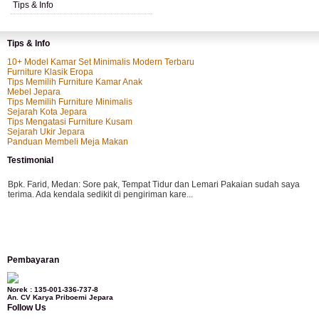
Tips & Info
Tips & Info
10+ Model Kamar Set Minimalis Modern Terbaru
Furniture Klasik Eropa
Tips Memilih Furniture Kamar Anak
Mebel Jepara
Tips Memilih Furniture Minimalis
Sejarah Kota Jepara
Tips Mengatasi Furniture Kusam
Sejarah Ukir Jepara
Panduan Membeli Meja Makan
Testimonial
Bpk. Farid, Medan:
Sore pak, Tempat Tidur dan Lemari Pakaian sudah saya
terima. Ada kendala sedikit di pengiriman kare...
Mila-Bandung:
Assalamualaikum Pak, Pesanan kursi tamu, lemari, bale2 dan
Pembayaran
kursi teras saya sudah saya terima dan p...
Norek : 135-001-336-737-8
An. CV Karya Priboemi Jepara
Follow Us
Ibu Vina, Bogor:
Meja belajar cocok Pak, bagus dan kayu jati tua seperti yang