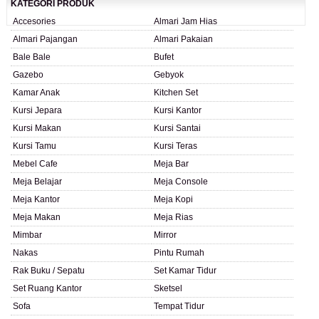
KATEGORI PRODUK
Accesories
Almari Jam Hias
Almari Pajangan
Almari Pakaian
Bale Bale
Bufet
Gazebo
Gebyok
Kamar Anak
Kitchen Set
Kursi Jepara
Kursi Kantor
Kursi Makan
Kursi Santai
Kursi Tamu
Kursi Teras
Mebel Cafe
Meja Bar
Meja Belajar
Meja Console
Meja Kantor
Meja Kopi
Meja Makan
Meja Rias
Mimbar
Mirror
Nakas
Pintu Rumah
Rak Buku / Sepatu
Set Kamar Tidur
Set Ruang Kantor
Sketsel
Sofa
Tempat Tidur