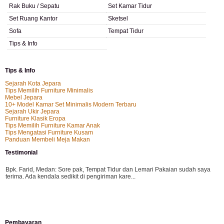
Rak Buku / Sepatu
Set Kamar Tidur
Set Ruang Kantor
Sketsel
Sofa
Tempat Tidur
Tips & Info
Tips & Info
Sejarah Kota Jepara
Tips Memilih Furniture Minimalis
Mebel Jepara
10+ Model Kamar Set Minimalis Modern Terbaru
Sejarah Ukir Jepara
Furniture Klasik Eropa
Tips Memilih Furniture Kamar Anak
Tips Mengatasi Furniture Kusam
Panduan Membeli Meja Makan
Testimonial
Bpk. Farid, Medan:
Sore pak, Tempat Tidur dan Lemari Pakaian sudah saya
terima. Ada kendala sedikit di pengiriman kare...
Mila-Bandung:
Assalamualaikum Pak, Pesanan kursi tamu, lemari, bale2 dan
Pembayaran
kursi teras saya sudah saya terima dan p...