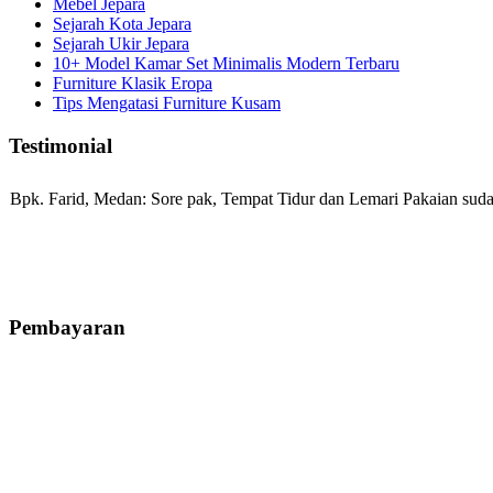
Mebel Jepara
Sejarah Kota Jepara
Sejarah Ukir Jepara
10+ Model Kamar Set Minimalis Modern Terbaru
Furniture Klasik Eropa
Tips Mengatasi Furniture Kusam
Testimonial
Bpk. Farid, Medan:
Sore pak, Tempat Tidur dan Lemari Pakaian sudah
Mila-Bandung:
Assalamualaikum Pak, Pesanan kursi tamu, lemari, bale
Pembayaran
Ibu Vina, Bogor:
Meja belajar cocok Pak, bagus dan kayu jati tua sep