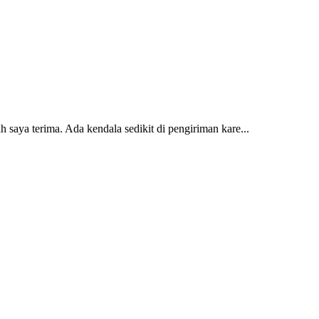
 saya terima. Ada kendala sedikit di pengiriman kare...
2 dan kursi teras saya sudah saya terima dan p...
erti yang saya punya di rumah...