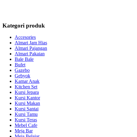
Kategori produk
Accesories
Almari Jam Hias
Almari Pajangan
Almari Pakaian
Bale Bale
Bufet
Gazebo
Gebyok
Kamar Anak
Kitchen Set
Kursi Jepara
Kursi Kantor
Kursi Makan
Kursi Santai
Kursi Tamu
Kursi Teras
Mebel Cafe
Meja Bar
Meja Belajar