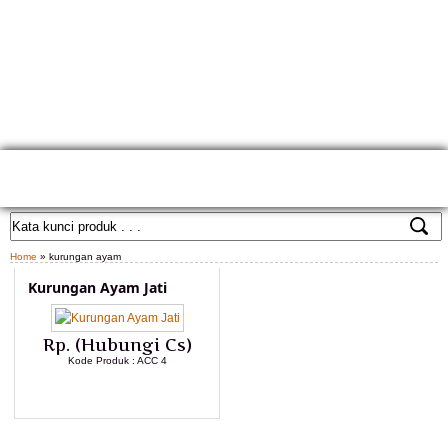
HOME
TENTANG KAMI
GALLERY PRODUK
KONTAK KAMI
CARA PEMESANAN
CUSTOM FURNITURE
SAMPLE WARNA
TESTIMONIAL
Home
» kurungan ayam
Kurungan Ayam Jati
Rp. (Hubungi Cs)
Kode Produk : ACC 4
LIHAT DETAIL PRODUK