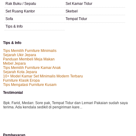
Rak Buku / Sepatu
Set Kamar Tidur
Set Ruang Kantor
Sketsel
Sofa
Tempat Tidur
Tips & Info
Tips & Info
Tips Memilih Furniture Minimalis
Sejarah Ukir Jepara
Panduan Membeli Meja Makan
Mebel Jepara
Tips Memilih Furniture Kamar Anak
Sejarah Kota Jepara
10+ Model Kamar Set Minimalis Modern Terbaru
Furniture Klasik Eropa
Tips Mengatasi Furniture Kusam
Testimonial
Bpk. Farid, Medan:
Sore pak, Tempat Tidur dan Lemari Pakaian sudah saya
terima. Ada kendala sedikit di pengiriman kare...
Mila-Bandung:
Assalamualaikum Pak, Pesanan kursi tamu, lemari, bale2 dan
Pembayaran
kursi teras saya sudah saya terima dan p...