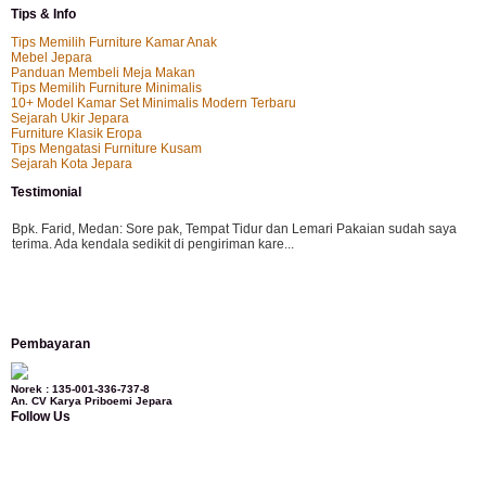
Tips & Info
Tips Memilih Furniture Kamar Anak
Mebel Jepara
Panduan Membeli Meja Makan
Tips Memilih Furniture Minimalis
10+ Model Kamar Set Minimalis Modern Terbaru
Sejarah Ukir Jepara
Furniture Klasik Eropa
Tips Mengatasi Furniture Kusam
Sejarah Kota Jepara
Testimonial
Bpk. Farid, Medan:
Sore pak, Tempat Tidur dan Lemari Pakaian sudah saya
terima. Ada kendala sedikit di pengiriman kare...
Mila-Bandung:
Assalamualaikum Pak, Pesanan kursi tamu, lemari, bale2 dan
Pembayaran
kursi teras saya sudah saya terima dan p...
Norek : 135-001-336-737-8
An. CV Karya Priboemi Jepara
Follow Us
Ibu Vina, Bogor:
Meja belajar cocok Pak, bagus dan kayu jati tua seperti yang
saya punya di rumah...