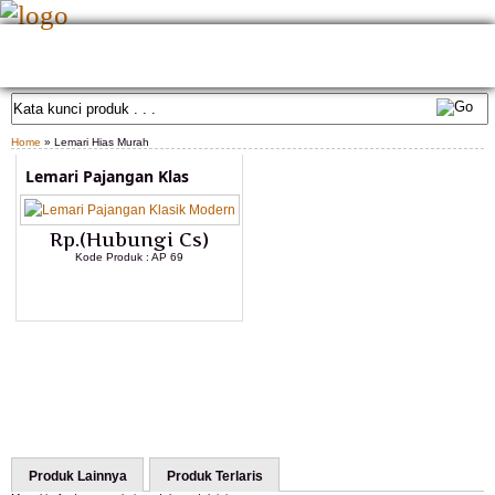
HOME
TENTANG KAMI
GALLERY PRODUK
KONTAK KAMI
CARA PEMESANAN
CUSTOM FURNITURE
SAMPLE WARNA
TESTIMONIAL
Home
» Lemari Hias Murah
Lemari Pajangan Klas
Rp.(Hubungi Cs)
Kode Produk : AP 69
LIHAT DETAIL PRODUK
Produk Lainnya
Produk Terlaris