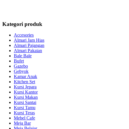
Kategori produk
Accesories
Almari Jam Hias
Almari Pajangan
Almari Pakaian
Bale Bale
Bufet
Gazebo
Gebyok
Kamar Anak
Kitchen Set
Kursi Jepara
Kursi Kantor
Kursi Makan
Kursi Santai
Kursi Tamu
Kursi Teras
Mebel Cafe
Meja Bar
Meja Belajar