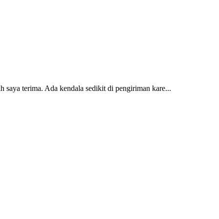
 saya terima. Ada kendala sedikit di pengiriman kare...
2 dan kursi teras saya sudah saya terima dan p...
erti yang saya punya di rumah...