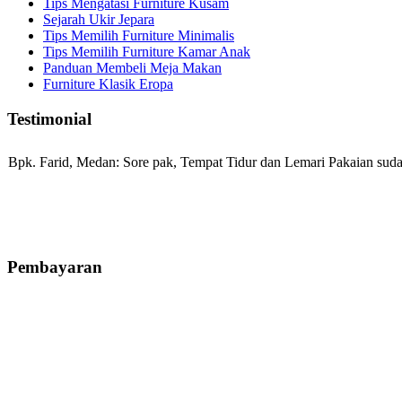
Tips Mengatasi Furniture Kusam
Sejarah Ukir Jepara
Tips Memilih Furniture Minimalis
Tips Memilih Furniture Kamar Anak
Panduan Membeli Meja Makan
Furniture Klasik Eropa
Testimonial
Bpk. Farid, Medan:
Sore pak, Tempat Tidur dan Lemari Pakaian sudah
Mila-Bandung:
Assalamualaikum Pak, Pesanan kursi tamu, lemari, bale
Pembayaran
Ibu Vina, Bogor:
Meja belajar cocok Pak, bagus dan kayu jati tua sep