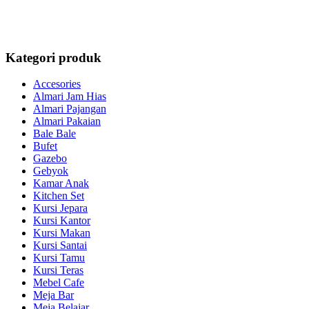
Kategori produk
Accesories
Almari Jam Hias
Almari Pajangan
Almari Pakaian
Bale Bale
Bufet
Gazebo
Gebyok
Kamar Anak
Kitchen Set
Kursi Jepara
Kursi Kantor
Kursi Makan
Kursi Santai
Kursi Tamu
Kursi Teras
Mebel Cafe
Meja Bar
Meja Belajar