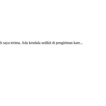
 saya terima. Ada kendala sedikit di pengiriman kare...
2 dan kursi teras saya sudah saya terima dan p...
erti yang saya punya di rumah...