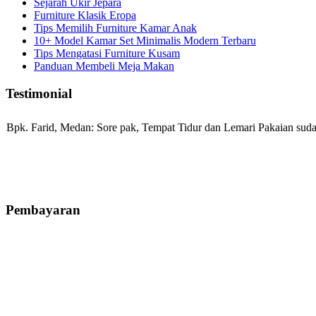
Sejarah Ukir Jepara
Furniture Klasik Eropa
Tips Memilih Furniture Kamar Anak
10+ Model Kamar Set Minimalis Modern Terbaru
Tips Mengatasi Furniture Kusam
Panduan Membeli Meja Makan
Testimonial
Bpk. Farid, Medan:
Sore pak, Tempat Tidur dan Lemari Pakaian sudah
Mila-Bandung:
Assalamualaikum Pak, Pesanan kursi tamu, lemari, bale
Pembayaran
Ibu Vina, Bogor:
Meja belajar cocok Pak, bagus dan kayu jati tua sep