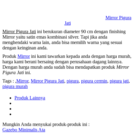
Mirror Pigura
Jati
Mirror Pigura Jati
ini berukuran diameter 90 cm dengan finishing
Mirror yaitu satin emas kombinasi silver. Tapi jika anda
menghendaki warna lain, anda bisa memilih warna yang sesuai
dengan keinginan anda.
Produk
Mirror
ini kami tawarkan kepada anda dengan harga murah,
harga kami berani bersaing dengan perusahaan dagang lainnya.
Dengan harga murah anda sudah bisa mendapatkan produk
Mirror
Pigura Jati
ini.
Tags : ,
Mirror
,
Mirror Pigura Jati
,
pigura
,
pigura cermin
,
pigura jati
,
pigura murah
Produk Lainnya
Mungkin Anda menyukai produk-produk ini :
Gazebo Minimalis Ata