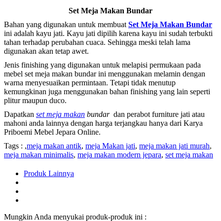
Set Meja Makan Bundar
Bahan yang digunakan untuk membuat
Set Meja Makan Bundar
ini adalah kayu jati. Kayu jati dipilih karena kayu ini sudah terbukti
tahan terhadap perubahan cuaca. Sehingga meski telah lama
digunakan akan tetap awet.
Jenis finishing yang digunakan untuk melapisi permukaan pada
mebel set meja makan bundar ini menggunakan melamin dengan
warna menyesuaikan permintaan. Tetapi tidak menutup
kemungkinan juga menggunakan bahan finishing yang lain seperti
plitur maupun duco.
Dapatkan
set meja makan
bundar
dan perabot furniture jati atau
mahoni anda lainnya dengan harga terjangkau hanya dari Karya
Priboemi Mebel Jepara Online.
Tags : ,
meja makan antik
,
meja Makan jati
,
meja makan jati murah
,
meja makan minimalis
,
meja makan modern jepara
,
set meja makan
Produk Lainnya
Mungkin Anda menyukai produk-produk ini :