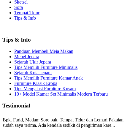
Sketsel
Sofa
Tempat Tidur
Tips & Info
Tips & Info
Panduan Membeli Meja Makan
Mebel Jepara
Sejarah Ukir Jepara
Tips Memilih Furniture Minimalis
Sejarah Kota Jepara
Tips Memilih Furniture Kamar Anak
Furniture Klasik Eropa
Tips Mengatasi Furniture Kusam
10+ Model Kamar Set Minimalis Modern Terbaru
Testimonial
Bpk. Farid, Medan:
Sore pak, Tempat Tidur dan Lemari Pakaian
sudah saya terima. Ada kendala sedikit di pengiriman kare...