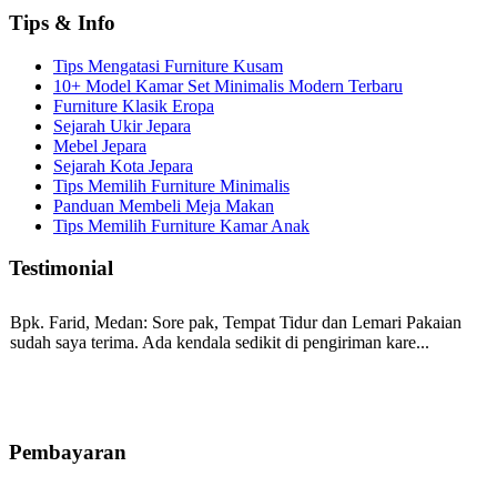
Tips & Info
Tips Mengatasi Furniture Kusam
10+ Model Kamar Set Minimalis Modern Terbaru
Furniture Klasik Eropa
Sejarah Ukir Jepara
Mebel Jepara
Sejarah Kota Jepara
Tips Memilih Furniture Minimalis
Panduan Membeli Meja Makan
Tips Memilih Furniture Kamar Anak
Testimonial
Bpk. Farid, Medan:
Sore pak, Tempat Tidur dan Lemari Pakaian
sudah saya terima. Ada kendala sedikit di pengiriman kare...
Mila-Bandung:
Assalamualaikum Pak, Pesanan kursi tamu, lemari,
bale2 dan kursi teras saya sudah saya terima dan p...
Pembayaran