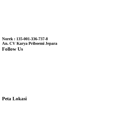
Ibu Vina, Bogor:
Meja belajar cocok Pak, bagus dan kayu jati tua
seperti yang saya punya di rumah...
Ibu Jennita, Banjarbaru Kalimantan:
Terima kasih untuk
gebyoknya,, udah sampai,, barangnya sama dengan di foto. Gak
Norek : 135-001-336-737-8
nyesel deh beli geby...
An. CV Karya Priboemi Jepara
Follow Us
Ibu Srie – Jakarta:
Siang Pak, lemarinya dah datang Kerjaannya
rapih, habis ini saya mau pesan lemari pajangan AP 10 j...
Ibu Meidy, Jakarta:
Paakkkk Tempat tidurnya dah sampeeee Keren
dehh Tolong buatin meja makan bulat persis sama foto y...
Peta Lokasi
Hendro Tri P – Surabaya:
Pak Mail kursi kantornya sudah sampai,
saya mengucapkan banyak terima kasih....