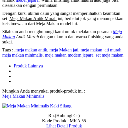
terbaik
mebel jepara
. Warna finishing antik natural atau juga bisa
disesuakan dengan permintaan.
Dengan kursi ukiran daun yang sangat memperlihatkan keantikan
set
Meja Makan Antik Murah
ini, berbalut jok yang menampakkan
keistimewaan dari Meja Makan model ini.
Silahkan anda menghubungi kami untuk melakukan pesanan
Meja
Makan
Antik Murah
dengan ukuran dan warna finishing yang anda
sukai.
Tags : ,
meja makan antik
,
meja Makan jati
,
meja makan jati murah
,
meja makan minimalis
,
meja makan modern jepara
,
set meja makan
Produk Lainnya
Mungkin Anda menyukai produk-produk ini :
Meja Makan Minimalis
Rp.(Hubungi Cs)
Kode Produk : MKA 55
Lihat Detail Produk