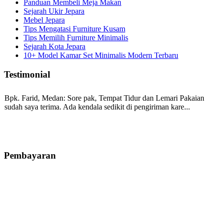
Panduan Membeli Meja Makan
Sejarah Ukir Jepara
Mebel Jepara
Tips Mengatasi Furniture Kusam
Tips Memilih Furniture Minimalis
Sejarah Kota Jepara
10+ Model Kamar Set Minimalis Modern Terbaru
Testimonial
Bpk. Farid, Medan:
Sore pak, Tempat Tidur dan Lemari Pakaian
sudah saya terima. Ada kendala sedikit di pengiriman kare...
Mila-Bandung:
Assalamualaikum Pak, Pesanan kursi tamu, lemari,
bale2 dan kursi teras saya sudah saya terima dan p...
Pembayaran
Ibu Vina, Bogor:
Meja belajar cocok Pak, bagus dan kayu jati tua
seperti yang saya punya di rumah...