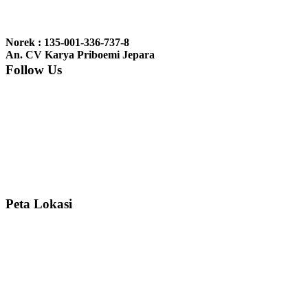
Ibu Jennita, Banjarbaru Kalimantan:
Terima kasih untuk
gebyoknya,, udah sampai,, barangnya sama dengan di foto. Gak
Norek : 135-001-336-737-8
nyesel deh beli geby...
An. CV Karya Priboemi Jepara
Follow Us
Ibu Srie – Jakarta:
Siang Pak, lemarinya dah datang Kerjaannya
rapih, habis ini saya mau pesan lemari pajangan AP 10 j...
Ibu Meidy, Jakarta:
Paakkkk Tempat tidurnya dah sampeeee Keren
dehh Tolong buatin meja makan bulat persis sama foto y...
Peta Lokasi
Hendro Tri P – Surabaya:
Pak Mail kursi kantornya sudah sampai,
saya mengucapkan banyak terima kasih....
Ibu Asa, Cibubur:
Pak Trolynya sudah sampai tadi Makasii ya Pak...