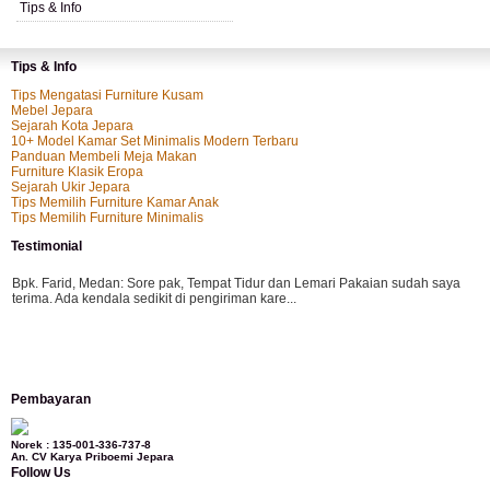
Tips & Info
Tips & Info
Tips Mengatasi Furniture Kusam
Mebel Jepara
Sejarah Kota Jepara
10+ Model Kamar Set Minimalis Modern Terbaru
Panduan Membeli Meja Makan
Furniture Klasik Eropa
Sejarah Ukir Jepara
Tips Memilih Furniture Kamar Anak
Tips Memilih Furniture Minimalis
Testimonial
Bpk. Farid, Medan:
Sore pak, Tempat Tidur dan Lemari Pakaian sudah saya
terima. Ada kendala sedikit di pengiriman kare...
Mila-Bandung:
Assalamualaikum Pak, Pesanan kursi tamu, lemari, bale2 dan
Pembayaran
kursi teras saya sudah saya terima dan p...
Norek : 135-001-336-737-8
An. CV Karya Priboemi Jepara
Follow Us
Ibu Vina, Bogor:
Meja belajar cocok Pak, bagus dan kayu jati tua seperti yang