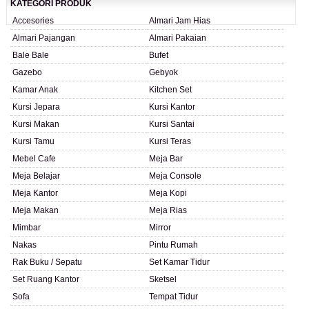
KATEGORI PRODUK
Accesories
Almari Jam Hias
Almari Pajangan
Almari Pakaian
Bale Bale
Bufet
Gazebo
Gebyok
Kamar Anak
Kitchen Set
Kursi Jepara
Kursi Kantor
Kursi Makan
Kursi Santai
Kursi Tamu
Kursi Teras
Mebel Cafe
Meja Bar
Meja Belajar
Meja Console
Meja Kantor
Meja Kopi
Meja Makan
Meja Rias
Mimbar
Mirror
Nakas
Pintu Rumah
Rak Buku / Sepatu
Set Kamar Tidur
Set Ruang Kantor
Sketsel
Sofa
Tempat Tidur