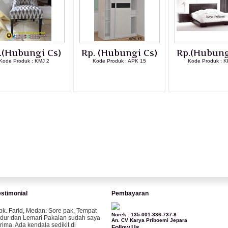
.(Hubungi Cs)
Rp. (Hubungi Cs)
Rp.(Hubung
Kode Produk : KMJ 2
Kode Produk : APK 15
Kode Produk : K
LIHAT DETAIL PRODUK
LIHAT DETAIL PRODUK
LIHAT DETAI
estimonial
Pembayaran
pk. Farid, Medan:
Sore pak, Tempat
Norek : 135-001-336-737-8
idur dan Lemari Pakaian sudah saya
An. CV Karya Priboemi Jepara
erima. Ada kendala sedikit di
Follow Us