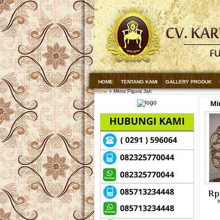
HOME
TENTANG KAMI
GALLERY PRODUK
Home
» Mirror Pigura Jati
Mir
Rp
K