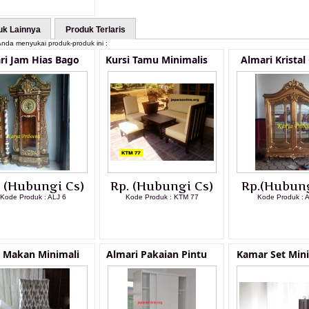
uk Lainnya
Produk Terlaris
nda menyukai produk-produk ini :
ri Jam Hias Bago
Kursi Tamu Minimalis
Almari Kristal
. (Hubungi Cs)
Rp. (Hubungi Cs)
Rp.(Hubung
Kode Produk : ALJ 6
Kode Produk : KTM 77
Kode Produk : 
LIHAT DETAIL PRODUK
LIHAT DETAIL PRODUK
LIHAT DETAI
i Makan Minimali
Almari Pakaian Pintu
Kamar Set Mini