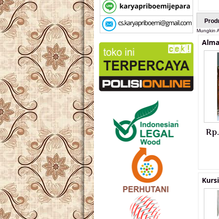
Prod
Mungkin A
Alma
Rp
Kurs