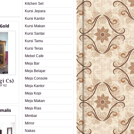
Kitchen Set
Kursi Jepara
Kursi Kantor
 Gold
Kursi Makan
Kursi Santai
Kursi Tamu
Kursi Teras
Mebel Cafe
Meja Bar
Meja Belajar
Meja Console
i Cs)
AP 62
Meja Kantor
Meja Kopi
L PRODUK
Meja Makan
Meja Rias
malis
Mimbar
Mirror
Nakas