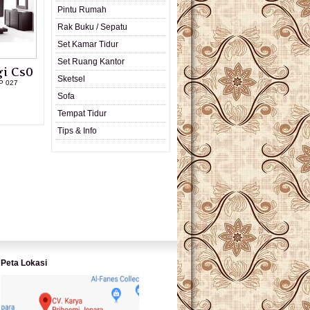
Pintu Rumah
Rak Buku / Sepatu
Set Kamar Tidur
Set Ruang Kantor
i Cs0
Sketsel
P 027
Sofa
L PRODUK
Tempat Tidur
Tips & Info
Peta Lokasi