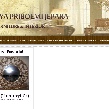
KONTAK KAMI
CARA PEMESANAN
CUSTOM FURNITURE
SAMPLE WARNA
TESTI
ror Pigura Jati
.(Hubungi Cs)
ode Produk : FGR 13
LIHAT DETAIL PRODUK