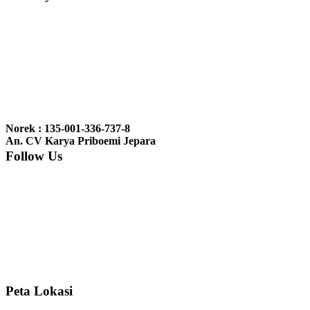
Ibu Vina, Bogor:
Meja belajar cocok Pak, bagus dan kayu jati tua
seperti yang saya punya di rumah...
Ibu Jennita, Banjarbaru Kalimantan:
Terima kasih untuk
gebyoknya,, udah sampai,, barangnya sama dengan di foto. Gak
Norek : 135-001-336-737-8
nyesel deh beli geby...
An. CV Karya Priboemi Jepara
Follow Us
Ibu Srie – Jakarta:
Siang Pak, lemarinya dah datang Kerjaannya
rapih, habis ini saya mau pesan lemari pajangan AP 10 j...
Ibu Meidy, Jakarta:
Paakkkk Tempat tidurnya dah sampeeee Keren
dehh Tolong buatin meja makan bulat persis sama foto y...
Peta Lokasi
Hendro Tri P – Surabaya:
Pak Mail kursi kantornya sudah sampai,