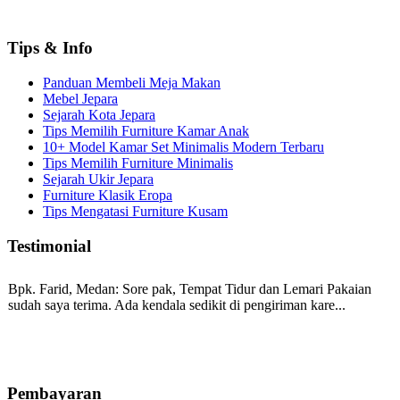
Tips & Info
Panduan Membeli Meja Makan
Mebel Jepara
Sejarah Kota Jepara
Tips Memilih Furniture Kamar Anak
10+ Model Kamar Set Minimalis Modern Terbaru
Tips Memilih Furniture Minimalis
Sejarah Ukir Jepara
Furniture Klasik Eropa
Tips Mengatasi Furniture Kusam
Testimonial
Bpk. Farid, Medan:
Sore pak, Tempat Tidur dan Lemari Pakaian
sudah saya terima. Ada kendala sedikit di pengiriman kare...
Mila-Bandung:
Assalamualaikum Pak, Pesanan kursi tamu, lemari,
bale2 dan kursi teras saya sudah saya terima dan p...
Pembayaran