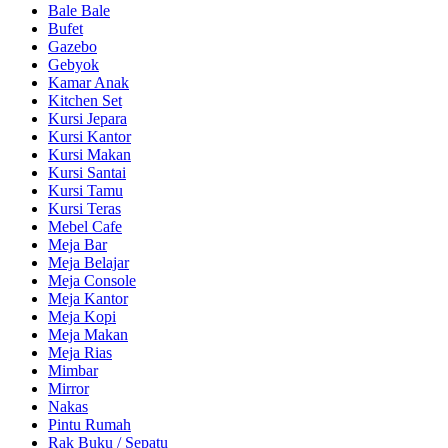
Bale Bale
Bufet
Gazebo
Gebyok
Kamar Anak
Kitchen Set
Kursi Jepara
Kursi Kantor
Kursi Makan
Kursi Santai
Kursi Tamu
Kursi Teras
Mebel Cafe
Meja Bar
Meja Belajar
Meja Console
Meja Kantor
Meja Kopi
Meja Makan
Meja Rias
Mimbar
Mirror
Nakas
Pintu Rumah
Rak Buku / Sepatu