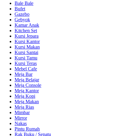
Bale Bale
Bufet
Gazebo
Gebyok
Kamar Anak
Kitchen Set
Kursi Jepara
Kursi Kantor
Kursi Makan
Kursi Santai
Kursi Tamu
Kursi Teras
Mebel Cafe
Meja Bar
Meja Belajar
Meja Console
Meja Kantor
Meja Kopi
Meja Makan
Meja Rias
Mimbar
Mirror
Nakas
Pintu Rumah
Rak Buku / Sepatu