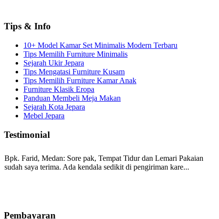
Tips & Info
10+ Model Kamar Set Minimalis Modern Terbaru
Tips Memilih Furniture Minimalis
Sejarah Ukir Jepara
Tips Mengatasi Furniture Kusam
Tips Memilih Furniture Kamar Anak
Furniture Klasik Eropa
Panduan Membeli Meja Makan
Sejarah Kota Jepara
Mebel Jepara
Testimonial
Bpk. Farid, Medan:
Sore pak, Tempat Tidur dan Lemari Pakaian
sudah saya terima. Ada kendala sedikit di pengiriman kare...
Mila-Bandung:
Assalamualaikum Pak, Pesanan kursi tamu, lemari,
bale2 dan kursi teras saya sudah saya terima dan p...
Pembayaran