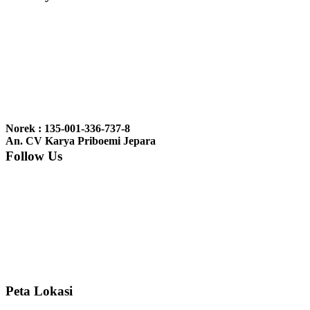
Ibu Vina, Bogor:
Meja belajar cocok Pak, bagus dan kayu jati tua
seperti yang saya punya di rumah...
Ibu Jennita, Banjarbaru Kalimantan:
Terima kasih untuk
gebyoknya,, udah sampai,, barangnya sama dengan di foto. Gak
Norek : 135-001-336-737-8
nyesel deh beli geby...
An. CV Karya Priboemi Jepara
Follow Us
Ibu Srie – Jakarta:
Siang Pak, lemarinya dah datang Kerjaannya
rapih, habis ini saya mau pesan lemari pajangan AP 10 j...
Ibu Meidy, Jakarta:
Paakkkk Tempat tidurnya dah sampeeee Keren
dehh Tolong buatin meja makan bulat persis sama foto y...
Peta Lokasi
Hendro Tri P – Surabaya:
Pak Mail kursi kantornya sudah sampai,