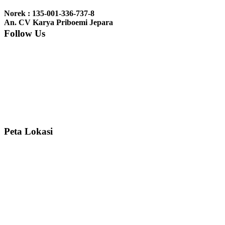
gebyoknya,, udah sampai,, barangnya sama dengan di foto. Gak
Norek : 135-001-336-737-8
nyesel deh beli geby...
An. CV Karya Priboemi Jepara
Follow Us
Ibu Srie – Jakarta:
Siang Pak, lemarinya dah datang Kerjaannya
rapih, habis ini saya mau pesan lemari pajangan AP 10 j...
Ibu Meidy, Jakarta:
Paakkkk Tempat tidurnya dah sampeeee Keren
dehh Tolong buatin meja makan bulat persis sama foto y...
Peta Lokasi
Hendro Tri P – Surabaya:
Pak Mail kursi kantornya sudah sampai,
saya mengucapkan banyak terima kasih....
Ibu Asa, Cibubur:
Pak Trolynya sudah sampai tadi Makasii ya Pak...