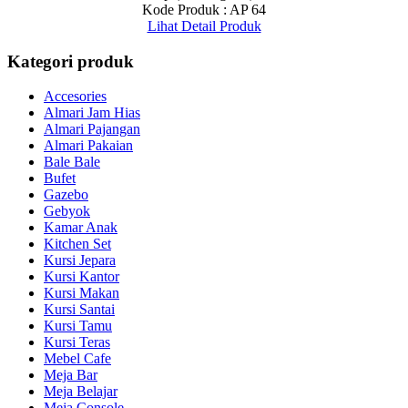
Kode Produk : AP 64
Lihat Detail Produk
Kategori produk
Accesories
Almari Jam Hias
Almari Pajangan
Almari Pakaian
Bale Bale
Bufet
Gazebo
Gebyok
Kamar Anak
Kitchen Set
Kursi Jepara
Kursi Kantor
Kursi Makan
Kursi Santai
Kursi Tamu
Kursi Teras
Mebel Cafe
Meja Bar
Meja Belajar
Meja Console