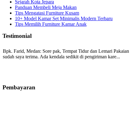
Sejarah Kota Jepara
Panduan Membeli Meja Makan
Tips Mengatasi Furniture Kusam
10+ Model Kamar Set Minimalis Modern Terbaru
Tips Memilih Furniture Kamar Anak
Testimonial
Bpk. Farid, Medan:
Sore pak, Tempat Tidur dan Lemari Pakaian
sudah saya terima. Ada kendala sedikit di pengiriman kare...
Mila-Bandung:
Assalamualaikum Pak, Pesanan kursi tamu, lemari,
bale2 dan kursi teras saya sudah saya terima dan p...
Pembayaran
Ibu Vina, Bogor:
Meja belajar cocok Pak, bagus dan kayu jati tua
seperti yang saya punya di rumah...
Ibu Jennita, Banjarbaru Kalimantan:
Terima kasih untuk