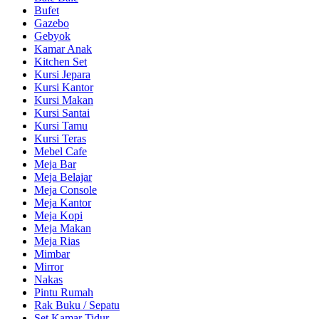
Bufet
Gazebo
Gebyok
Kamar Anak
Kitchen Set
Kursi Jepara
Kursi Kantor
Kursi Makan
Kursi Santai
Kursi Tamu
Kursi Teras
Mebel Cafe
Meja Bar
Meja Belajar
Meja Console
Meja Kantor
Meja Kopi
Meja Makan
Meja Rias
Mimbar
Mirror
Nakas
Pintu Rumah
Rak Buku / Sepatu
Set Kamar Tidur