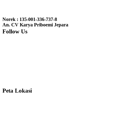
Ibu Jennita, Banjarbaru Kalimantan:
Terima kasih untuk
gebyoknya,, udah sampai,, barangnya sama dengan di foto. Gak
Norek : 135-001-336-737-8
nyesel deh beli geby...
An. CV Karya Priboemi Jepara
Follow Us
Ibu Srie – Jakarta:
Siang Pak, lemarinya dah datang Kerjaannya
rapih, habis ini saya mau pesan lemari pajangan AP 10 j...
Ibu Meidy, Jakarta:
Paakkkk Tempat tidurnya dah sampeeee Keren
dehh Tolong buatin meja makan bulat persis sama foto y...
Peta Lokasi
Hendro Tri P – Surabaya:
Pak Mail kursi kantornya sudah sampai,
saya mengucapkan banyak terima kasih....
Ibu Asa, Cibubur:
Pak Trolynya sudah sampai tadi Makasii ya Pak...