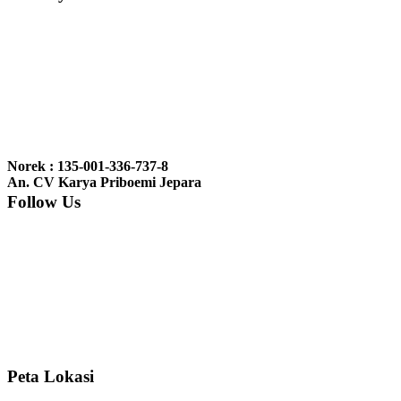
Ibu Vina, Bogor:
Meja belajar cocok Pak, bagus dan kayu jati tua
seperti yang saya punya di rumah...
Ibu Jennita, Banjarbaru Kalimantan:
Terima kasih untuk
gebyoknya,, udah sampai,, barangnya sama dengan di foto. Gak
Norek : 135-001-336-737-8
nyesel deh beli geby...
An. CV Karya Priboemi Jepara
Follow Us
Ibu Srie – Jakarta:
Siang Pak, lemarinya dah datang Kerjaannya
rapih, habis ini saya mau pesan lemari pajangan AP 10 j...
Ibu Meidy, Jakarta:
Paakkkk Tempat tidurnya dah sampeeee Keren
dehh Tolong buatin meja makan bulat persis sama foto y...
Peta Lokasi
Hendro Tri P – Surabaya:
Pak Mail kursi kantornya sudah sampai,