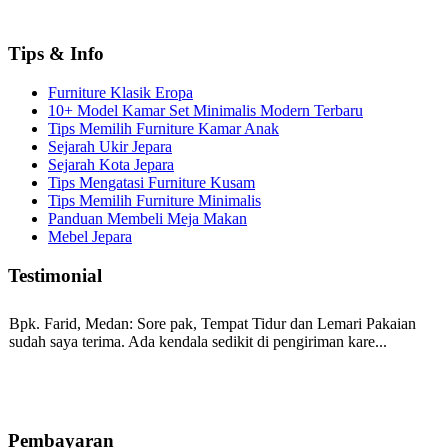
Tips & Info
Furniture Klasik Eropa
10+ Model Kamar Set Minimalis Modern Terbaru
Tips Memilih Furniture Kamar Anak
Sejarah Ukir Jepara
Sejarah Kota Jepara
Tips Mengatasi Furniture Kusam
Tips Memilih Furniture Minimalis
Panduan Membeli Meja Makan
Mebel Jepara
Testimonial
Bpk. Farid, Medan:
Sore pak, Tempat Tidur dan Lemari Pakaian
sudah saya terima. Ada kendala sedikit di pengiriman kare...
Mila-Bandung:
Assalamualaikum Pak, Pesanan kursi tamu, lemari,
bale2 dan kursi teras saya sudah saya terima dan p...
Pembayaran