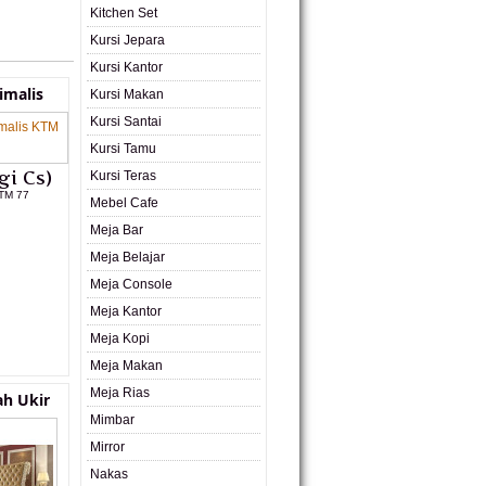
Kitchen Set
Kursi Jepara
Kursi Kantor
imalis
Kursi Makan
Kursi Santai
Kursi Tamu
gi Cs)
Kursi Teras
TM 77
Mebel Cafe
Meja Bar
L PRODUK
Meja Belajar
Meja Console
Meja Kantor
Meja Kopi
Meja Makan
Meja Rias
h Ukir
Mimbar
Mirror
Nakas