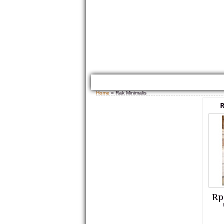
HOME
TENTANG KAMI
GALLERY PRODUK
Home
» Rak Minimalis
R
Rp