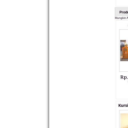
Prod
Mungkin A
Rp
Kurs