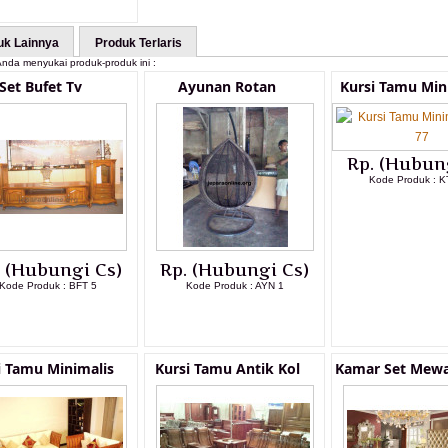
uk Lainnya
Produk Terlaris
nda menyukai produk-produk ini :
Set Bufet Tv
Ayunan Rotan
Kursi Tamu Min
Rp. (Hubun
Kode Produk : K
LIHAT DETAI
. (Hubungi Cs)
Rp. (Hubungi Cs)
Kode Produk : BFT 5
Kode Produk : AYN 1
LIHAT DETAIL PRODUK
LIHAT DETAIL PRODUK
i Tamu Minimalis
Kursi Tamu Antik Kol
Kamar Set Mewa