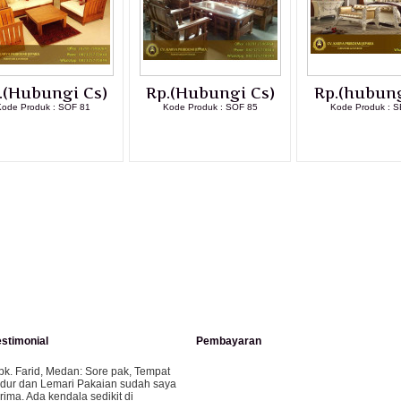
.(Hubungi Cs)
Rp.(Hubungi Cs)
Rp.(hubung
ode Produk : SOF 81
Kode Produk : SOF 85
Kode Produk : S
LIHAT DETAIL PRODUK
LIHAT DETAIL PRODUK
LIHAT DETAI
estimonial
Pembayaran
pk. Farid, Medan:
Sore pak, Tempat
idur dan Lemari Pakaian sudah saya
erima. Ada kendala sedikit di