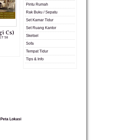
Pintu Rumah
Rak Buku / Sepatu
Set Kamar Tidur
Set Ruang Kantor
i Cs)
Sketsel
ET 58
Sofa
L PRODUK
Tempat Tidur
Tips & Info
Peta Lokasi