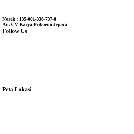
Ibu Jennita, Banjarbaru Kalimantan:
Terima kasih untuk
gebyoknya,, udah sampai,, barangnya sama dengan di foto. Gak
Norek : 135-001-336-737-8
nyesel deh beli geby...
An. CV Karya Priboemi Jepara
Follow Us
Ibu Srie – Jakarta:
Siang Pak, lemarinya dah datang Kerjaannya
rapih, habis ini saya mau pesan lemari pajangan AP 10 j...
Ibu Meidy, Jakarta:
Paakkkk Tempat tidurnya dah sampeeee Keren
dehh Tolong buatin meja makan bulat persis sama foto y...
Peta Lokasi
Hendro Tri P – Surabaya:
Pak Mail kursi kantornya sudah sampai,
saya mengucapkan banyak terima kasih....
Ibu Asa, Cibubur:
Pak Trolynya sudah sampai tadi Makasii ya Pak...