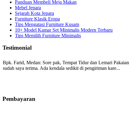
Panduan Membeli Meja Makan
Mebel Jepara
Sejarah Kota Jepara
Furniture Klasik Eropa
Tips Mengatasi Furniture Kusam
10+ Model Kamar Set Minimalis Modern Terbaru
Tips Memilih Furniture Minimalis
Testimonial
Bpk. Farid, Medan:
Sore pak, Tempat Tidur dan Lemari Pakaian
sudah saya terima. Ada kendala sedikit di pengiriman kare...
Mila-Bandung:
Assalamualaikum Pak, Pesanan kursi tamu, lemari,
bale2 dan kursi teras saya sudah saya terima dan p...
Pembayaran
Ibu Vina, Bogor:
Meja belajar cocok Pak, bagus dan kayu jati tua
seperti yang saya punya di rumah...