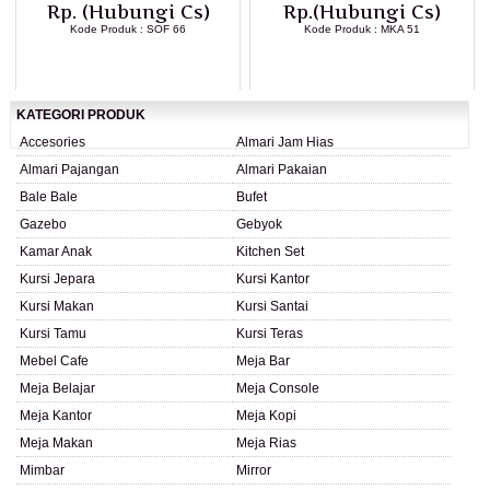
Rp. (Hubungi Cs)
Rp.(Hubungi Cs)
Kode Produk : SOF 66
Kode Produk : MKA 51
LIHAT DETAIL PRODUK
LIHAT DETAIL PRODUK
KATEGORI PRODUK
Accesories
Almari Jam Hias
Almari Pajangan
Almari Pakaian
Bale Bale
Bufet
Gazebo
Gebyok
Kamar Anak
Kitchen Set
Kursi Jepara
Kursi Kantor
Kursi Makan
Kursi Santai
Kursi Tamu
Kursi Teras
Mebel Cafe
Meja Bar
Meja Belajar
Meja Console
Meja Kantor
Meja Kopi
Meja Makan
Meja Rias
Mimbar
Mirror