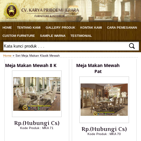
HOME
TENTANG KAMI
GALLERY PRODUK
KONTAK KAMI
CARA PEMESANAN
CUSTOM FURNITURE
SAMPLE WARNA
TESTIMONIAL
Home
» Set Meja Makan Klasik Mewah
Meja Makan Mewah 8 K
Meja Makan Mewah
Pat
Rp.(Hubungi Cs)
Rp.(Hubungi Cs)
Kode Produk : MKA 71
Kode Produk : MKA 70
LIHAT DETAIL PRODUK