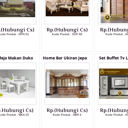
.(Hubungi Cs)
Rp.(Hubungi Cs)
Rp.(Hubung
ode Produk : DPN 52
Kode Produk : SOF 68
Kode Produk : A
LIHAT DETAIL PRODUK
LIHAT DETAIL PRODUK
LIHAT DETAI
Meja Makan Duko
Home Bar Ukiran Jepa
Set Buffet Tv L
.Hubungi Cs)
Rp.(Hubungi Cs)
Rp.(Hubung
ode Produk : MKA 25
Kode Produk : HBR 4
Kode Produk : K
LIHAT DETAIL PRODUK
LIHAT DETAIL PRODUK
LIHAT DETAI