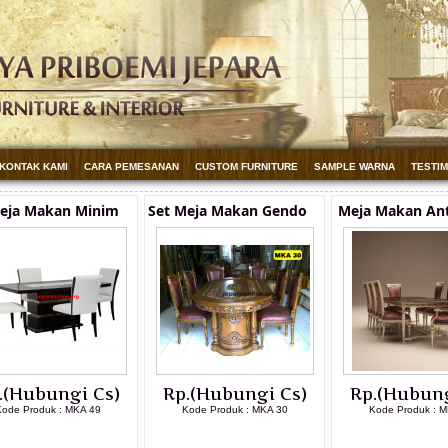
KONTAK KAMI
CARA PEMESANAN
CUSTOM FURNITURE
SAMPLE WARNA
TESTI
Meja Makan Minim
Set Meja Makan Gendo
Meja Makan Ant
.(Hubungi Cs)
Rp.(Hubungi Cs)
Rp.(Hubung
ode Produk : MKA 49
Kode Produk : MKA 30
Kode Produk : M
LIHAT DETAIL PRODUK
LIHAT DETAIL PRODUK
LIHAT DETAI