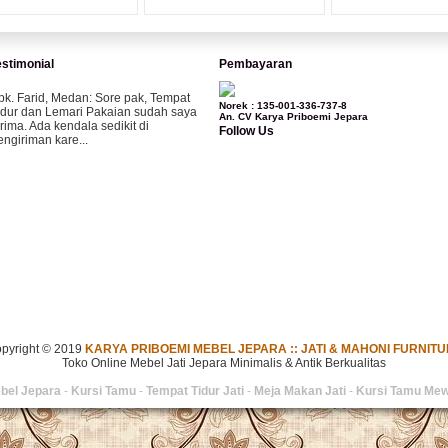
estimonial
Pembayaran
pk. Farid, Medan:
Sore pak, Tempat
Norek : 135-001-336-737-8
idur dan Lemari Pakaian sudah saya
An. CV Karya Priboemi Jepara
erima. Ada kendala sedikit di
Follow Us
engiriman kare...
ila-Bandung:
Assalamualaikum Pak,
esanan kursi tamu, lemari, bale2 dan
ursi teras saya sudah saya terima dan
..
bu Vina, Bogor:
Meja belajar cocok
ak, bagus dan kayu jati tua seperti
ang saya punya di rumah...
pyright © 2019
KARYA PRIBOEMI MEBEL JEPARA :: JATI & MAHONI FURNIT
Toko Online Mebel Jati Jepara Minimalis & Antik Berkualitas
bu Jennita, Banjarbaru Kalimantan:
bel Jepara
-
Kursi Tamu
-
Tempat Tidur Jati
-
Meja Makan Jati
-
Kursi Tamu Me
erima kasih untuk gebyoknya,, udah
ampai,, barangnya sama dengan di
oto. Gak nyesel deh beli geby...