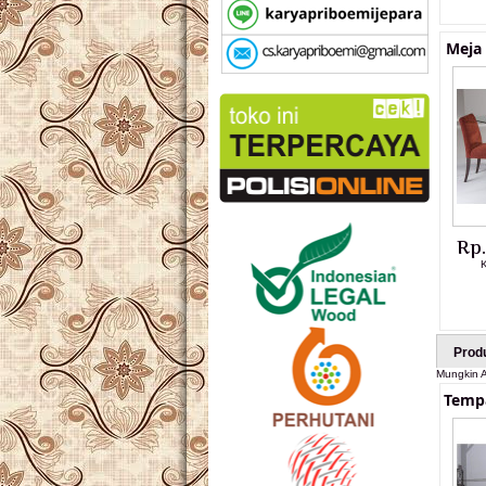
Meja
Rp
K
Prod
Mungkin A
Temp