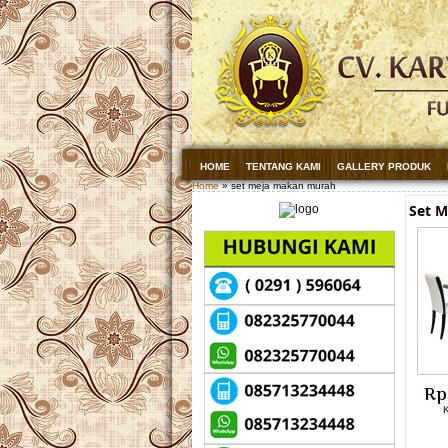
HOME
TENTANG KAMI
GALLERY PRODUK
Home
» set meja makan murah
Set 
Rp
K