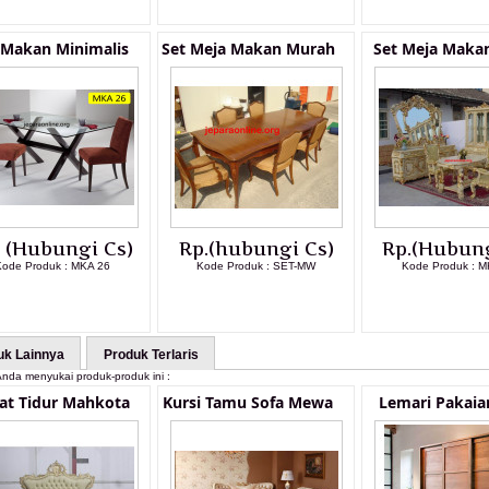
 Makan Minimalis
Set Meja Makan Murah
Set Meja Maka
. (Hubungi Cs)
Rp.(hubungi Cs)
Rp.(Hubung
ode Produk : MKA 26
Kode Produk : SET-MW
Kode Produk : 
LIHAT DETAIL PRODUK
LIHAT DETAIL PRODUK
LIHAT DETAI
uk Lainnya
Produk Terlaris
nda menyukai produk-produk ini :
at Tidur Mahkota
Kursi Tamu Sofa Mewa
Lemari Pakaian