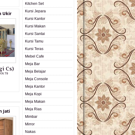
Kitchen Set
Kursi Jepara
n Ukir
Kursi Kantor
Kursi Makan
Kursi Santai
Kursi Tamu
Kursi Teras
Mebel Cafe
Meja Bar
i Cs)
Meja Belajar
MKN 79
Meja Console
L PRODUK
Meja Kantor
Meja Kopi
Meja Makan
Meja Rias
 Jati
Mimbar
Mirror
Nakas