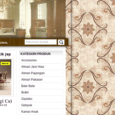
MONIAL
ik Jep
KATEGORI PRODUK
Accesories
Almari Jam Hias
Almari Pajangan
Almari Pakaian
Bale Bale
Bufet
Gazebo
i Cs)
Gebyok
KA 28
Kamar Anak
L PRODUK