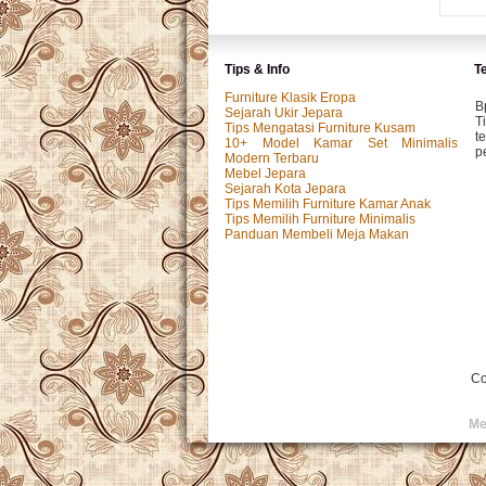
Tips & Info
T
Furniture Klasik Eropa
B
Sejarah Ukir Jepara
T
Tips Mengatasi Furniture Kusam
t
10+ Model Kamar Set Minimalis
p
Modern Terbaru
Mebel Jepara
Sejarah Kota Jepara
Tips Memilih Furniture Kamar Anak
M
Tips Memilih Furniture Minimalis
P
Panduan Membeli Meja Makan
k
p.
I
P
y
Co
I
Me
T
s
f