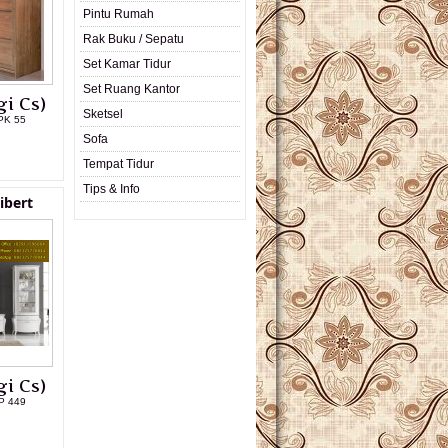
Pintu Rumah
Rak Buku / Sepatu
Set Kamar Tidur
Set Ruang Kantor
i Cs)
Sketsel
PK 55
Sofa
L PRODUK
Tempat Tidur
Tips & Info
ibert
i Cs)
P 449
L PRODUK