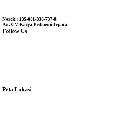
Ibu Jennita, Banjarbaru Kalimantan:
Terima kasih untuk
gebyoknya,, udah sampai,, barangnya sama dengan di foto. Gak
Norek : 135-001-336-737-8
nyesel deh beli geby...
An. CV Karya Priboemi Jepara
Follow Us
Ibu Srie – Jakarta:
Siang Pak, lemarinya dah datang Kerjaannya
rapih, habis ini saya mau pesan lemari pajangan AP 10 j...
Ibu Meidy, Jakarta:
Paakkkk Tempat tidurnya dah sampeeee Keren
dehh Tolong buatin meja makan bulat persis sama foto y...
Peta Lokasi
Hendro Tri P – Surabaya:
Pak Mail kursi kantornya sudah sampai,
saya mengucapkan banyak terima kasih....
Ibu Asa, Cibubur:
Pak Trolynya sudah sampai tadi Makasii ya Pak...