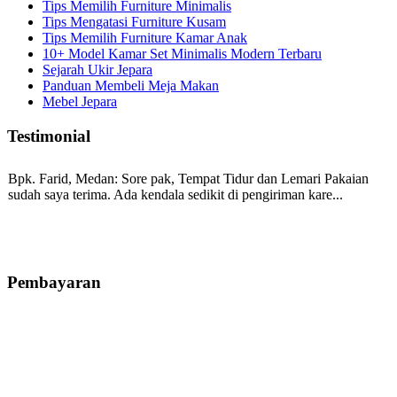
Tips Memilih Furniture Minimalis
Tips Mengatasi Furniture Kusam
Tips Memilih Furniture Kamar Anak
10+ Model Kamar Set Minimalis Modern Terbaru
Sejarah Ukir Jepara
Panduan Membeli Meja Makan
Mebel Jepara
Testimonial
Bpk. Farid, Medan:
Sore pak, Tempat Tidur dan Lemari Pakaian
sudah saya terima. Ada kendala sedikit di pengiriman kare...
Mila-Bandung:
Assalamualaikum Pak, Pesanan kursi tamu, lemari,
bale2 dan kursi teras saya sudah saya terima dan p...
Pembayaran
Ibu Vina, Bogor:
Meja belajar cocok Pak, bagus dan kayu jati tua
seperti yang saya punya di rumah...