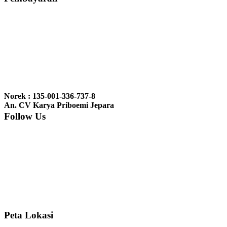
Ibu Vina, Bogor:
Meja belajar cocok Pak, bagus dan kayu jati tua
seperti yang saya punya di rumah...
Ibu Jennita, Banjarbaru Kalimantan:
Terima kasih untuk
gebyoknya,, udah sampai,, barangnya sama dengan di foto. Gak
Norek : 135-001-336-737-8
nyesel deh beli geby...
An. CV Karya Priboemi Jepara
Follow Us
Ibu Srie – Jakarta:
Siang Pak, lemarinya dah datang Kerjaannya
rapih, habis ini saya mau pesan lemari pajangan AP 10 j...
Ibu Meidy, Jakarta:
Paakkkk Tempat tidurnya dah sampeeee Keren
dehh Tolong buatin meja makan bulat persis sama foto y...
Peta Lokasi
Hendro Tri P – Surabaya:
Pak Mail kursi kantornya sudah sampai,