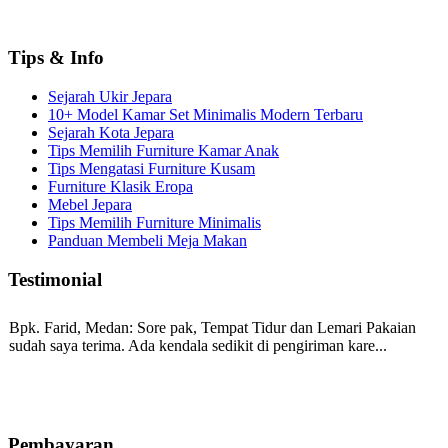
Tips & Info
Sejarah Ukir Jepara
10+ Model Kamar Set Minimalis Modern Terbaru
Sejarah Kota Jepara
Tips Memilih Furniture Kamar Anak
Tips Mengatasi Furniture Kusam
Furniture Klasik Eropa
Mebel Jepara
Tips Memilih Furniture Minimalis
Panduan Membeli Meja Makan
Testimonial
Bpk. Farid, Medan:
Sore pak, Tempat Tidur dan Lemari Pakaian
sudah saya terima. Ada kendala sedikit di pengiriman kare...
Mila-Bandung:
Assalamualaikum Pak, Pesanan kursi tamu, lemari,
bale2 dan kursi teras saya sudah saya terima dan p...
Pembayaran