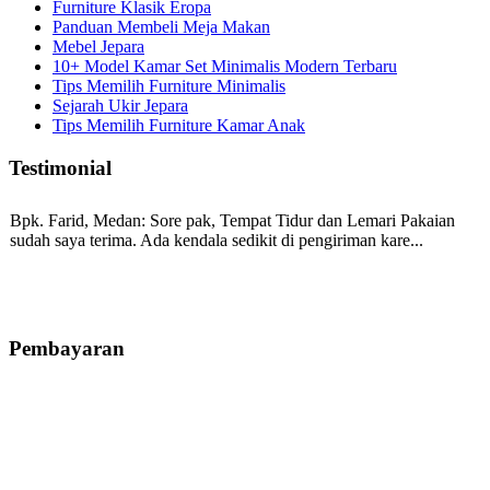
Furniture Klasik Eropa
Panduan Membeli Meja Makan
Mebel Jepara
10+ Model Kamar Set Minimalis Modern Terbaru
Tips Memilih Furniture Minimalis
Sejarah Ukir Jepara
Tips Memilih Furniture Kamar Anak
Testimonial
Bpk. Farid, Medan:
Sore pak, Tempat Tidur dan Lemari Pakaian
sudah saya terima. Ada kendala sedikit di pengiriman kare...
Mila-Bandung:
Assalamualaikum Pak, Pesanan kursi tamu, lemari,
bale2 dan kursi teras saya sudah saya terima dan p...
Pembayaran
Ibu Vina, Bogor:
Meja belajar cocok Pak, bagus dan kayu jati tua
seperti yang saya punya di rumah...