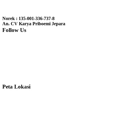
Ibu Jennita, Banjarbaru Kalimantan:
Terima kasih untuk
gebyoknya,, udah sampai,, barangnya sama dengan di foto. Gak
Norek : 135-001-336-737-8
nyesel deh beli geby...
An. CV Karya Priboemi Jepara
Follow Us
Ibu Srie – Jakarta:
Siang Pak, lemarinya dah datang Kerjaannya
rapih, habis ini saya mau pesan lemari pajangan AP 10 j...
Ibu Meidy, Jakarta:
Paakkkk Tempat tidurnya dah sampeeee Keren
dehh Tolong buatin meja makan bulat persis sama foto y...
Peta Lokasi
Hendro Tri P – Surabaya:
Pak Mail kursi kantornya sudah sampai,
saya mengucapkan banyak terima kasih....
Ibu Asa, Cibubur:
Pak Trolynya sudah sampai tadi Makasii ya Pak...