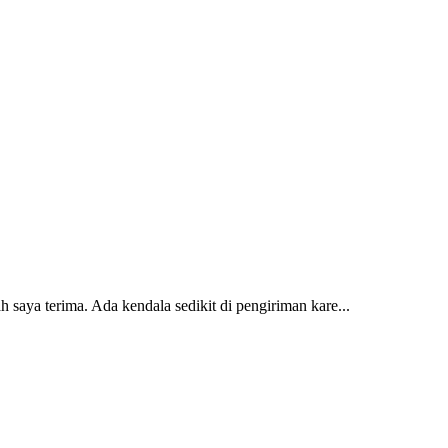
 saya terima. Ada kendala sedikit di pengiriman kare...
2 dan kursi teras saya sudah saya terima dan p...