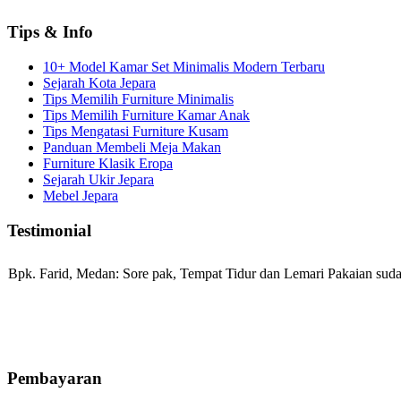
Tips & Info
10+ Model Kamar Set Minimalis Modern Terbaru
Sejarah Kota Jepara
Tips Memilih Furniture Minimalis
Tips Memilih Furniture Kamar Anak
Tips Mengatasi Furniture Kusam
Panduan Membeli Meja Makan
Furniture Klasik Eropa
Sejarah Ukir Jepara
Mebel Jepara
Testimonial
Bpk. Farid, Medan:
Sore pak, Tempat Tidur dan Lemari Pakaian sudah
Mila-Bandung:
Assalamualaikum Pak, Pesanan kursi tamu, lemari, bale
Pembayaran