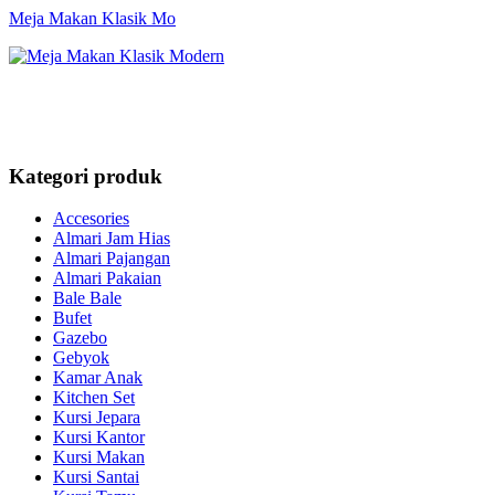
Meja Makan Klasik Mo
Kategori produk
Accesories
Almari Jam Hias
Almari Pajangan
Almari Pakaian
Bale Bale
Bufet
Gazebo
Gebyok
Kamar Anak
Kitchen Set
Kursi Jepara
Kursi Kantor
Kursi Makan
Kursi Santai