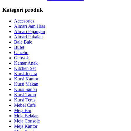
Kategori produk
Accesories
Almari Jam Hias
Almari Pajangan
Almari Pakaian
Bale Bale
Bufet
Gazebo
Gebyok
Kamar Anak
Kitchen Set
Kursi Jepara
Kursi Kantor
Kursi Makan
Kursi Santai
Kursi Tamu
Kursi Teras
Mebel Cafe
Meja Bar
Meja Belajar
Meja Console
Meja Kantor