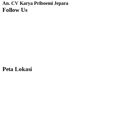
nyesel deh beli geby...
An. CV Karya Priboemi Jepara
Follow Us
Ibu Srie – Jakarta:
Siang Pak, lemarinya dah datang Kerjaannya
rapih, habis ini saya mau pesan lemari pajangan AP 10 j...
Ibu Meidy, Jakarta:
Paakkkk Tempat tidurnya dah sampeeee Keren
dehh Tolong buatin meja makan bulat persis sama foto y...
Peta Lokasi
Hendro Tri P – Surabaya:
Pak Mail kursi kantornya sudah sampai,
saya mengucapkan banyak terima kasih....
Ibu Asa, Cibubur:
Pak Trolynya sudah sampai tadi Makasii ya Pak...
Faried Hanriady – Tanjung Duren Jakarta Barat:
Pagi Pak Ismail,