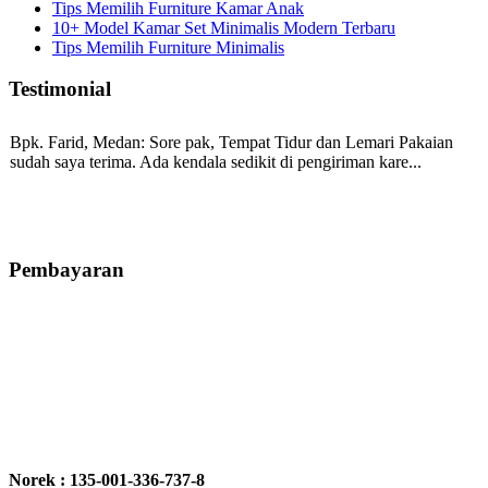
Tips Memilih Furniture Kamar Anak
10+ Model Kamar Set Minimalis Modern Terbaru
Tips Memilih Furniture Minimalis
Testimonial
Bpk. Farid, Medan:
Sore pak, Tempat Tidur dan Lemari Pakaian
sudah saya terima. Ada kendala sedikit di pengiriman kare...
Mila-Bandung:
Assalamualaikum Pak, Pesanan kursi tamu, lemari,
bale2 dan kursi teras saya sudah saya terima dan p...
Pembayaran
Ibu Vina, Bogor:
Meja belajar cocok Pak, bagus dan kayu jati tua
seperti yang saya punya di rumah...
Ibu Jennita, Banjarbaru Kalimantan:
Terima kasih untuk
gebyoknya,, udah sampai,, barangnya sama dengan di foto. Gak
Norek : 135-001-336-737-8