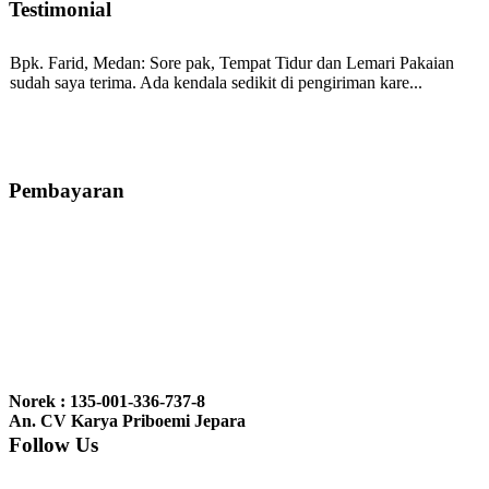
Testimonial
Bpk. Farid, Medan:
Sore pak, Tempat Tidur dan Lemari Pakaian
sudah saya terima. Ada kendala sedikit di pengiriman kare...
Mila-Bandung:
Assalamualaikum Pak, Pesanan kursi tamu, lemari,
bale2 dan kursi teras saya sudah saya terima dan p...
Pembayaran
Ibu Vina, Bogor:
Meja belajar cocok Pak, bagus dan kayu jati tua
seperti yang saya punya di rumah...
Ibu Jennita, Banjarbaru Kalimantan:
Terima kasih untuk
gebyoknya,, udah sampai,, barangnya sama dengan di foto. Gak
Norek : 135-001-336-737-8
nyesel deh beli geby...
An. CV Karya Priboemi Jepara
Follow Us
Ibu Srie – Jakarta:
Siang Pak, lemarinya dah datang Kerjaannya