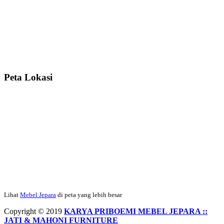
rapih, habis ini saya mau pesan lemari pajangan AP 10 j...
Ibu Meidy, Jakarta:
Paakkkk Tempat tidurnya dah sampeeee Keren
dehh Tolong buatin meja makan bulat persis sama foto y...
Peta Lokasi
Hendro Tri P – Surabaya:
Pak Mail kursi kantornya sudah sampai,
saya mengucapkan banyak terima kasih....
Ibu Asa, Cibubur:
Pak Trolynya sudah sampai tadi Makasii ya Pak...
Faried Hanriady – Tanjung Duren Jakarta Barat:
Pagi Pak Ismail,
pesanan Kamar Set 32 nya sudah saya terima tadi malam. Finishing
Lihat
Mebel Jepara
di peta yang lebih besar
duconya bagus pak,...
Copyright © 2019
KARYA PRIBOEMI MEBEL JEPARA ::
JATI & MAHONI FURNITURE