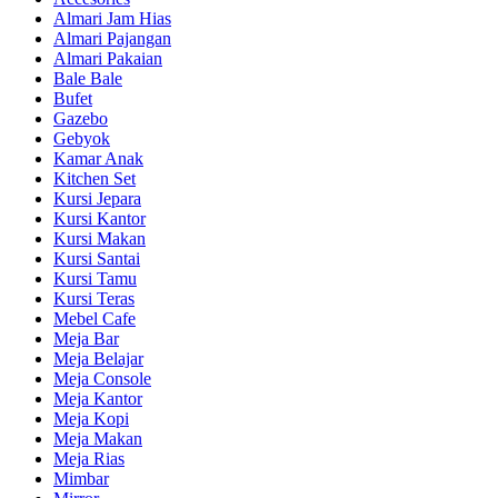
Almari Jam Hias
Almari Pajangan
Almari Pakaian
Bale Bale
Bufet
Gazebo
Gebyok
Kamar Anak
Kitchen Set
Kursi Jepara
Kursi Kantor
Kursi Makan
Kursi Santai
Kursi Tamu
Kursi Teras
Mebel Cafe
Meja Bar
Meja Belajar
Meja Console
Meja Kantor
Meja Kopi
Meja Makan
Meja Rias
Mimbar