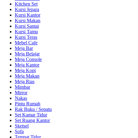
Kitchen Set
Kursi Jepara
Kursi Kantor
Kursi Makan
Kursi Santai
Kursi Tamu
Kursi Teras
Mebel Cafe
Meja Bar
Meja Belajar
Meja Console
Meja Kantor
Meja Kopi
Meja Makan
Meja Rias
Mimbar
Mirror
Nakas
Pintu Rumah
Rak Buku / Sepatu
Set Kamar Tidur
Set Ruang Kantor
Sketsel
Sofa
Tempat Tidur