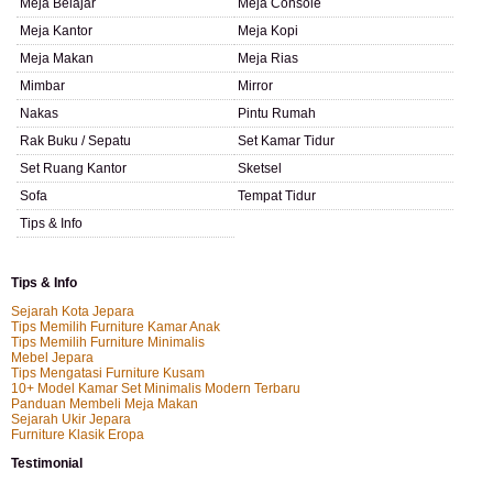
Meja Belajar
Meja Console
Meja Kantor
Meja Kopi
Meja Makan
Meja Rias
Mimbar
Mirror
Nakas
Pintu Rumah
Rak Buku / Sepatu
Set Kamar Tidur
Set Ruang Kantor
Sketsel
Sofa
Tempat Tidur
Tips & Info
Tips & Info
Sejarah Kota Jepara
Tips Memilih Furniture Kamar Anak
Tips Memilih Furniture Minimalis
Mebel Jepara
Tips Mengatasi Furniture Kusam
10+ Model Kamar Set Minimalis Modern Terbaru
Panduan Membeli Meja Makan
Sejarah Ukir Jepara
Furniture Klasik Eropa
Testimonial