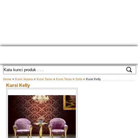
HOME
TENTANG KAMI
GALLERY PRODUK
KONTAK KAMI
CARA PEMESANAN
CUSTOM FURNITURE
SAMPLE WARNA
TESTIMONIAL
Home
»
Kursi Jepara
»
Kursi Tamu
»
Kursi Teras
»
Sofa
» Kursi Kelly
Kursi Kelly