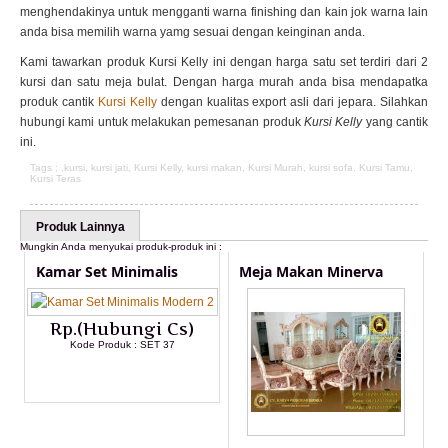
menghendakinya untuk mengganti warna finishing dan kain jok warna lain
anda bisa memilih warna yamg sesuai dengan keinginan anda.
Kami tawarkan produk Kursi Kelly ini dengan harga satu set terdiri dari 2
kursi dan satu meja bulat. Dengan harga murah anda bisa mendapatka
produk cantik
Kursi Kelly
dengan kualitas export asli dari jepara. Silahkan
hubungi kami untuk melakukan pemesanan produk
Kursi Kelly
yang cantik
ini.
Tags : ,
kursi
,
kursi jati
,
Kursi Kelly
,
kursi makan
,
Kursi Murah
,
kursi sofa
,
Kursi Tamu
,
Kursi Teras
Produk Lainnya
Mungkin Anda menyukai produk-produk ini :
Kamar Set Minimalis
Meja Makan Minerva
Rp.(Hubungi Cs)
Kode Produk : SET 37
LIHAT DETAIL PRODUK