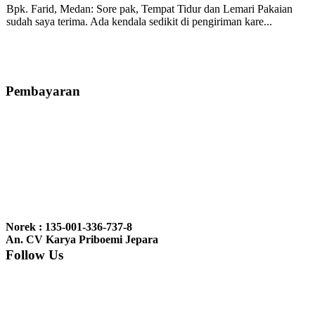
Bpk. Farid, Medan:
Sore pak, Tempat Tidur dan Lemari Pakaian
sudah saya terima. Ada kendala sedikit di pengiriman kare...
Mila-Bandung:
Assalamualaikum Pak, Pesanan kursi tamu, lemari,
bale2 dan kursi teras saya sudah saya terima dan p...
Pembayaran
Ibu Vina, Bogor:
Meja belajar cocok Pak, bagus dan kayu jati tua
seperti yang saya punya di rumah...
Ibu Jennita, Banjarbaru Kalimantan:
Terima kasih untuk
gebyoknya,, udah sampai,, barangnya sama dengan di foto. Gak
Norek : 135-001-336-737-8
nyesel deh beli geby...
An. CV Karya Priboemi Jepara
Follow Us
Ibu Srie – Jakarta:
Siang Pak, lemarinya dah datang Kerjaannya
rapih, habis ini saya mau pesan lemari pajangan AP 10 j...