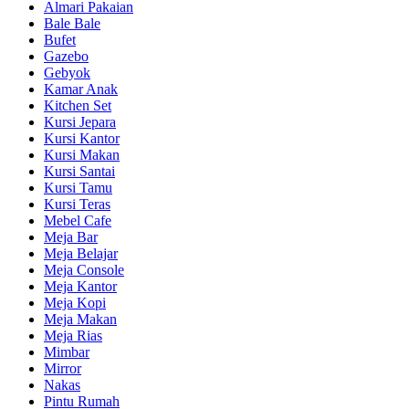
Almari Pakaian
Bale Bale
Bufet
Gazebo
Gebyok
Kamar Anak
Kitchen Set
Kursi Jepara
Kursi Kantor
Kursi Makan
Kursi Santai
Kursi Tamu
Kursi Teras
Mebel Cafe
Meja Bar
Meja Belajar
Meja Console
Meja Kantor
Meja Kopi
Meja Makan
Meja Rias
Mimbar
Mirror
Nakas
Pintu Rumah