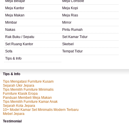
Meja Belajar
Meja Console
Meja Kantor
Meja Kopi
Meja Makan
Meja Rias
Mimbar
Mirror
Nakas
Pintu Rumah
Rak Buku / Sepatu
Set Kamar Tidur
Set Ruang Kantor
Sketsel
Sofa
Tempat Tidur
Tips & Info
Tips & Info
Tips Mengatasi Furniture Kusam
Sejarah Ukir Jepara
Tips Memilih Furniture Minimalis
Furniture Klasik Eropa
Panduan Membeli Meja Makan
Tips Memilih Furniture Kamar Anak
Sejarah Kota Jepara
10+ Model Kamar Set Minimalis Modern Terbaru
Mebel Jepara
Testimonial