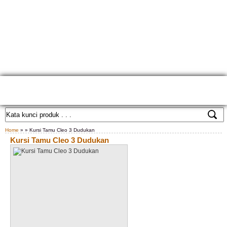
HOME
TENTANG KAMI
GALLERY PRODUK
KONTAK KAMI
CARA PEMESANAN
CUSTOM FURNITURE
SAMPLE WARNA
TESTIMONIAL
Home
» » Kursi Tamu Cleo 3 Dudukan
Kursi Tamu Cleo 3 Dudukan