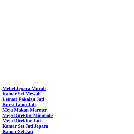
Mebel Jepara Murah
Kamar Set Mewah
Lemari Pakaian Jati
Kursi Tamu Jati
Meja Makan Marmer
Meja Direktur Minimalis
Meja Direktur Jati
Kamar Set Jati Jepara
Kamar Set Jati