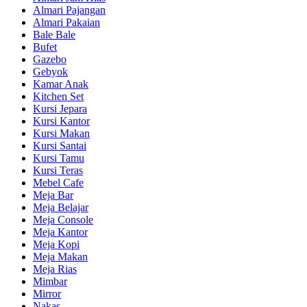
Almari Pajangan
Almari Pakaian
Bale Bale
Bufet
Gazebo
Gebyok
Kamar Anak
Kitchen Set
Kursi Jepara
Kursi Kantor
Kursi Makan
Kursi Santai
Kursi Tamu
Kursi Teras
Mebel Cafe
Meja Bar
Meja Belajar
Meja Console
Meja Kantor
Meja Kopi
Meja Makan
Meja Rias
Mimbar
Mirror
Nakas