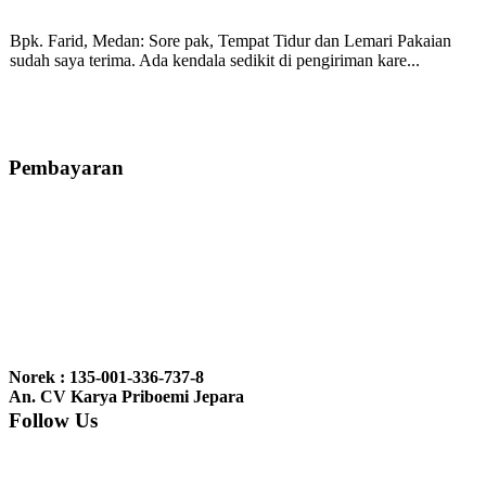
Bpk. Farid, Medan:
Sore pak, Tempat Tidur dan Lemari Pakaian
sudah saya terima. Ada kendala sedikit di pengiriman kare...
Mila-Bandung:
Assalamualaikum Pak, Pesanan kursi tamu, lemari,
bale2 dan kursi teras saya sudah saya terima dan p...
Pembayaran
Ibu Vina, Bogor:
Meja belajar cocok Pak, bagus dan kayu jati tua
seperti yang saya punya di rumah...
Ibu Jennita, Banjarbaru Kalimantan:
Terima kasih untuk
gebyoknya,, udah sampai,, barangnya sama dengan di foto. Gak
Norek : 135-001-336-737-8
nyesel deh beli geby...
An. CV Karya Priboemi Jepara
Follow Us
Ibu Srie – Jakarta:
Siang Pak, lemarinya dah datang Kerjaannya
rapih, habis ini saya mau pesan lemari pajangan AP 10 j...