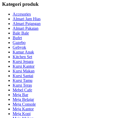
Kategori produk
Accesories
Almari Jam Hias
Almari Pajangan
Almari Pakaian
Bale Bale
Bufet
Gazebo
Gebyok
Kamar Anak
Kitchen Set
Kursi Jepara
Kursi Kantor
Kursi Makan
Kursi Santai
Kursi Tamu
Kursi Teras
Mebel Cafe
Meja Bar
Meja Belajar
Meja Console
Meja Kantor
Meja Kopi