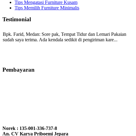
Tips Mengatasi Furniture Kusam
Tips Memilih Furniture Minimalis
Testimonial
Bpk. Farid, Medan:
Sore pak, Tempat Tidur dan Lemari Pakaian
sudah saya terima. Ada kendala sedikit di pengiriman kare...
Mila-Bandung:
Assalamualaikum Pak, Pesanan kursi tamu, lemari,
bale2 dan kursi teras saya sudah saya terima dan p...
Pembayaran
Ibu Vina, Bogor:
Meja belajar cocok Pak, bagus dan kayu jati tua
seperti yang saya punya di rumah...
Ibu Jennita, Banjarbaru Kalimantan:
Terima kasih untuk
gebyoknya,, udah sampai,, barangnya sama dengan di foto. Gak
Norek : 135-001-336-737-8
nyesel deh beli geby...
An. CV Karya Priboemi Jepara