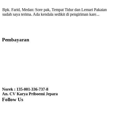
Bpk. Farid, Medan:
Sore pak, Tempat Tidur dan Lemari Pakaian
sudah saya terima. Ada kendala sedikit di pengiriman kare...
Mila-Bandung:
Assalamualaikum Pak, Pesanan kursi tamu, lemari,
bale2 dan kursi teras saya sudah saya terima dan p...
Pembayaran
Ibu Vina, Bogor:
Meja belajar cocok Pak, bagus dan kayu jati tua
seperti yang saya punya di rumah...
Ibu Jennita, Banjarbaru Kalimantan:
Terima kasih untuk
gebyoknya,, udah sampai,, barangnya sama dengan di foto. Gak
Norek : 135-001-336-737-8
nyesel deh beli geby...
An. CV Karya Priboemi Jepara
Follow Us
Ibu Srie – Jakarta:
Siang Pak, lemarinya dah datang Kerjaannya
rapih, habis ini saya mau pesan lemari pajangan AP 10 j...