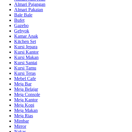
Almari Pajangan
Almari Pakaian
Bale Bale
Bufet
Gazebo
Gebyok
Kamar Anak
Kitchen Set
Kursi Jepara
Kursi Kantor
Kursi Makan
Kursi Santai
Kursi Tamu
Kursi Teras
Mebel Cafe
Meja Bar
Meja Belajar
Meja Console
Meja Kantor
Meja Kopi
Meja Makan
Meja Rias
Mimbar
Mirror
Nakas