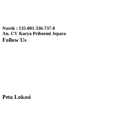
Ibu Jennita, Banjarbaru Kalimantan:
Terima kasih untuk
gebyoknya,, udah sampai,, barangnya sama dengan di foto. Gak
Norek : 135-001-336-737-8
nyesel deh beli geby...
An. CV Karya Priboemi Jepara
Follow Us
Ibu Srie – Jakarta:
Siang Pak, lemarinya dah datang Kerjaannya
rapih, habis ini saya mau pesan lemari pajangan AP 10 j...
Ibu Meidy, Jakarta:
Paakkkk Tempat tidurnya dah sampeeee Keren
dehh Tolong buatin meja makan bulat persis sama foto y...
Peta Lokasi
Hendro Tri P – Surabaya:
Pak Mail kursi kantornya sudah sampai,
saya mengucapkan banyak terima kasih....
Ibu Asa, Cibubur:
Pak Trolynya sudah sampai tadi Makasii ya Pak...