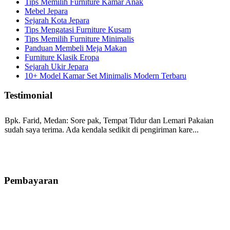
Tips Memilih Furniture Kamar Anak
Mebel Jepara
Sejarah Kota Jepara
Tips Mengatasi Furniture Kusam
Tips Memilih Furniture Minimalis
Panduan Membeli Meja Makan
Furniture Klasik Eropa
Sejarah Ukir Jepara
10+ Model Kamar Set Minimalis Modern Terbaru
Testimonial
Bpk. Farid, Medan:
Sore pak, Tempat Tidur dan Lemari Pakaian
sudah saya terima. Ada kendala sedikit di pengiriman kare...
Mila-Bandung:
Assalamualaikum Pak, Pesanan kursi tamu, lemari,
bale2 dan kursi teras saya sudah saya terima dan p...
Pembayaran
Ibu Vina, Bogor:
Meja belajar cocok Pak, bagus dan kayu jati tua
seperti yang saya punya di rumah...