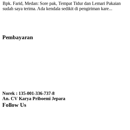
Bpk. Farid, Medan:
Sore pak, Tempat Tidur dan Lemari Pakaian
sudah saya terima. Ada kendala sedikit di pengiriman kare...
Mila-Bandung:
Assalamualaikum Pak, Pesanan kursi tamu, lemari,
bale2 dan kursi teras saya sudah saya terima dan p...
Pembayaran
Ibu Vina, Bogor:
Meja belajar cocok Pak, bagus dan kayu jati tua
seperti yang saya punya di rumah...
Ibu Jennita, Banjarbaru Kalimantan:
Terima kasih untuk
gebyoknya,, udah sampai,, barangnya sama dengan di foto. Gak
Norek : 135-001-336-737-8
nyesel deh beli geby...
An. CV Karya Priboemi Jepara
Follow Us
Ibu Srie – Jakarta:
Siang Pak, lemarinya dah datang Kerjaannya
rapih, habis ini saya mau pesan lemari pajangan AP 10 j...