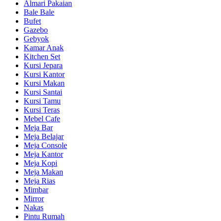
Almari Pakaian
Bale Bale
Bufet
Gazebo
Gebyok
Kamar Anak
Kitchen Set
Kursi Jepara
Kursi Kantor
Kursi Makan
Kursi Santai
Kursi Tamu
Kursi Teras
Mebel Cafe
Meja Bar
Meja Belajar
Meja Console
Meja Kantor
Meja Kopi
Meja Makan
Meja Rias
Mimbar
Mirror
Nakas
Pintu Rumah