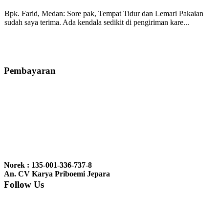
Bpk. Farid, Medan:
Sore pak, Tempat Tidur dan Lemari Pakaian
sudah saya terima. Ada kendala sedikit di pengiriman kare...
Mila-Bandung:
Assalamualaikum Pak, Pesanan kursi tamu, lemari,
bale2 dan kursi teras saya sudah saya terima dan p...
Pembayaran
Ibu Vina, Bogor:
Meja belajar cocok Pak, bagus dan kayu jati tua
seperti yang saya punya di rumah...
Ibu Jennita, Banjarbaru Kalimantan:
Terima kasih untuk
gebyoknya,, udah sampai,, barangnya sama dengan di foto. Gak
Norek : 135-001-336-737-8
nyesel deh beli geby...
An. CV Karya Priboemi Jepara
Follow Us
Ibu Srie – Jakarta:
Siang Pak, lemarinya dah datang Kerjaannya
rapih, habis ini saya mau pesan lemari pajangan AP 10 j...