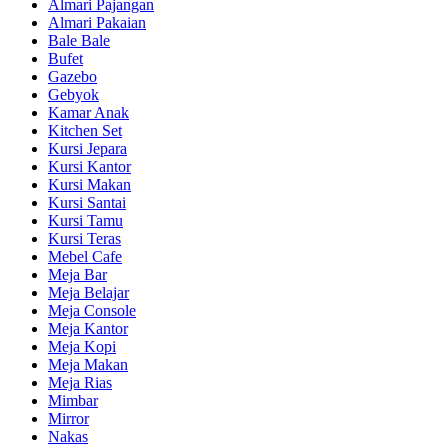
Almari Pajangan
Almari Pakaian
Bale Bale
Bufet
Gazebo
Gebyok
Kamar Anak
Kitchen Set
Kursi Jepara
Kursi Kantor
Kursi Makan
Kursi Santai
Kursi Tamu
Kursi Teras
Mebel Cafe
Meja Bar
Meja Belajar
Meja Console
Meja Kantor
Meja Kopi
Meja Makan
Meja Rias
Mimbar
Mirror
Nakas