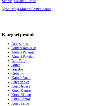
Set Meja Makan Frenc
Kategori produk
Accesories
Almari Jam Hias
Almari Pajangan
Almari Pakaian
Bale Bale
Bufet
Gazebo
Gebyok
Kamar Anak
Kitchen Set
Kursi Jepara
Kursi Kantor
Kursi Makan
Kursi Santai
Kursi Tamu