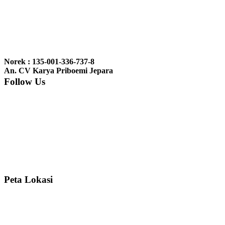
Ibu Vina, Bogor:
Meja belajar cocok Pak, bagus dan kayu jati tua
seperti yang saya punya di rumah...
Ibu Jennita, Banjarbaru Kalimantan:
Terima kasih untuk
gebyoknya,, udah sampai,, barangnya sama dengan di foto. Gak
Norek : 135-001-336-737-8
nyesel deh beli geby...
An. CV Karya Priboemi Jepara
Follow Us
Ibu Srie – Jakarta:
Siang Pak, lemarinya dah datang Kerjaannya
rapih, habis ini saya mau pesan lemari pajangan AP 10 j...
Ibu Meidy, Jakarta:
Paakkkk Tempat tidurnya dah sampeeee Keren
dehh Tolong buatin meja makan bulat persis sama foto y...
Peta Lokasi
Hendro Tri P – Surabaya:
Pak Mail kursi kantornya sudah sampai,
saya mengucapkan banyak terima kasih....