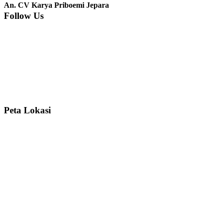
nyesel deh beli geby...
An. CV Karya Priboemi Jepara
Follow Us
Ibu Srie – Jakarta:
Siang Pak, lemarinya dah datang Kerjaannya
rapih, habis ini saya mau pesan lemari pajangan AP 10 j...
Ibu Meidy, Jakarta:
Paakkkk Tempat tidurnya dah sampeeee Keren
dehh Tolong buatin meja makan bulat persis sama foto y...
Peta Lokasi
Hendro Tri P – Surabaya:
Pak Mail kursi kantornya sudah sampai,
saya mengucapkan banyak terima kasih....
Ibu Asa, Cibubur:
Pak Trolynya sudah sampai tadi Makasii ya Pak...
Faried Hanriady – Tanjung Duren Jakarta Barat:
Pagi Pak Ismail,