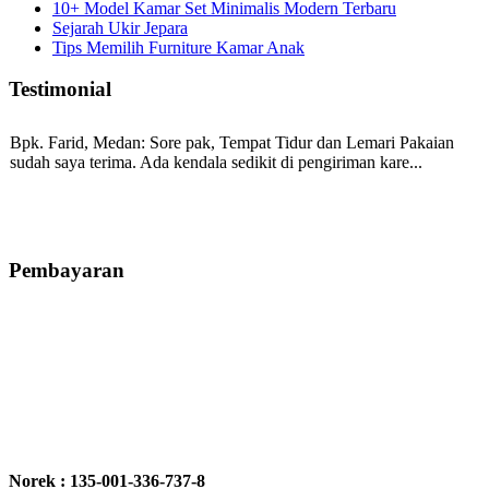
10+ Model Kamar Set Minimalis Modern Terbaru
Sejarah Ukir Jepara
Tips Memilih Furniture Kamar Anak
Testimonial
Bpk. Farid, Medan:
Sore pak, Tempat Tidur dan Lemari Pakaian
sudah saya terima. Ada kendala sedikit di pengiriman kare...
Mila-Bandung:
Assalamualaikum Pak, Pesanan kursi tamu, lemari,
bale2 dan kursi teras saya sudah saya terima dan p...
Pembayaran
Ibu Vina, Bogor:
Meja belajar cocok Pak, bagus dan kayu jati tua
seperti yang saya punya di rumah...
Ibu Jennita, Banjarbaru Kalimantan:
Terima kasih untuk
gebyoknya,, udah sampai,, barangnya sama dengan di foto. Gak
Norek : 135-001-336-737-8