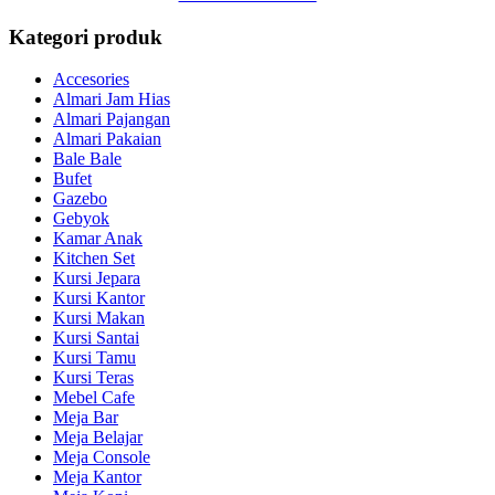
Kategori produk
Accesories
Almari Jam Hias
Almari Pajangan
Almari Pakaian
Bale Bale
Bufet
Gazebo
Gebyok
Kamar Anak
Kitchen Set
Kursi Jepara
Kursi Kantor
Kursi Makan
Kursi Santai
Kursi Tamu
Kursi Teras
Mebel Cafe
Meja Bar
Meja Belajar
Meja Console
Meja Kantor