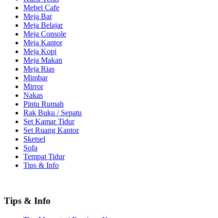
Mebel Cafe
Meja Bar
Meja Belajar
Meja Console
Meja Kantor
Meja Kopi
Meja Makan
Meja Rias
Mimbar
Mirror
Nakas
Pintu Rumah
Rak Buku / Sepatu
Set Kamar Tidur
Set Ruang Kantor
Sketsel
Sofa
Tempat Tidur
Tips & Info
Tips & Info