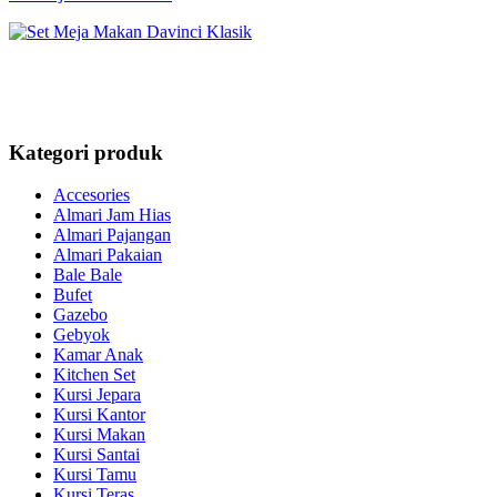
Kategori produk
Accesories
Almari Jam Hias
Almari Pajangan
Almari Pakaian
Bale Bale
Bufet
Gazebo
Gebyok
Kamar Anak
Kitchen Set
Kursi Jepara
Kursi Kantor
Kursi Makan
Kursi Santai
Kursi Tamu
Kursi Teras