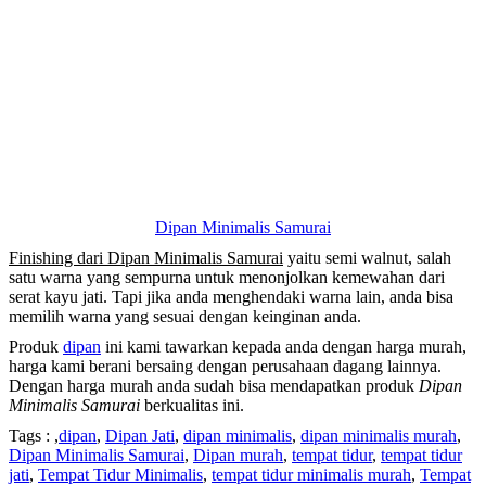
Dipan Minimalis Samurai
Finishing dari Dipan Minimalis Samurai
yaitu semi walnut, salah
satu warna yang sempurna untuk menonjolkan kemewahan dari
serat kayu jati. Tapi jika anda menghendaki warna lain, anda bisa
memilih warna yang sesuai dengan keinginan anda.
Produk
dipan
ini kami tawarkan kepada anda dengan harga murah,
harga kami berani bersaing dengan perusahaan dagang lainnya.
Dengan harga murah anda sudah bisa mendapatkan produk
Dipan
Minimalis Samurai
berkualitas ini.
Tags : ,
dipan
,
Dipan Jati
,
dipan minimalis
,
dipan minimalis murah
,
Dipan Minimalis Samurai
,
Dipan murah
,
tempat tidur
,
tempat tidur
jati
,
Tempat Tidur Minimalis
,
tempat tidur minimalis murah
,
Tempat