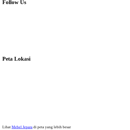
Follow Us
Ibu Srie – Jakarta:
Siang Pak, lemarinya dah datang Kerjaannya
rapih, habis ini saya mau pesan lemari pajangan AP 10 j...
Ibu Meidy, Jakarta:
Paakkkk Tempat tidurnya dah sampeeee Keren
dehh Tolong buatin meja makan bulat persis sama foto y...
Peta Lokasi
Hendro Tri P – Surabaya:
Pak Mail kursi kantornya sudah sampai,
saya mengucapkan banyak terima kasih....
Ibu Asa, Cibubur:
Pak Trolynya sudah sampai tadi Makasii ya Pak...
Faried Hanriady – Tanjung Duren Jakarta Barat:
Pagi Pak Ismail,
pesanan Kamar Set 32 nya sudah saya terima tadi malam. Finishing
Lihat
Mebel Jepara
di peta yang lebih besar
duconya bagus pak,...