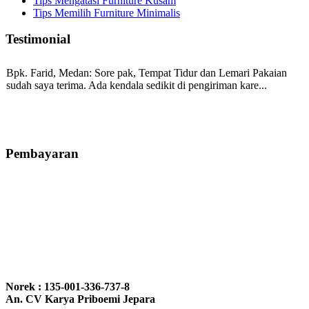
Tips Mengatasi Furniture Kusam
Tips Memilih Furniture Minimalis
Testimonial
Bpk. Farid, Medan:
Sore pak, Tempat Tidur dan Lemari Pakaian
sudah saya terima. Ada kendala sedikit di pengiriman kare...
Mila-Bandung:
Assalamualaikum Pak, Pesanan kursi tamu, lemari,
bale2 dan kursi teras saya sudah saya terima dan p...
Pembayaran
Ibu Vina, Bogor:
Meja belajar cocok Pak, bagus dan kayu jati tua
seperti yang saya punya di rumah...
Ibu Jennita, Banjarbaru Kalimantan:
Terima kasih untuk
gebyoknya,, udah sampai,, barangnya sama dengan di foto. Gak
Norek : 135-001-336-737-8
nyesel deh beli geby...
An. CV Karya Priboemi Jepara