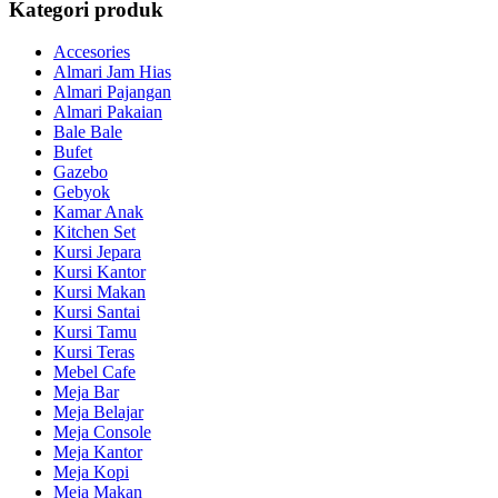
Kategori produk
Accesories
Almari Jam Hias
Almari Pajangan
Almari Pakaian
Bale Bale
Bufet
Gazebo
Gebyok
Kamar Anak
Kitchen Set
Kursi Jepara
Kursi Kantor
Kursi Makan
Kursi Santai
Kursi Tamu
Kursi Teras
Mebel Cafe
Meja Bar
Meja Belajar
Meja Console
Meja Kantor
Meja Kopi
Meja Makan